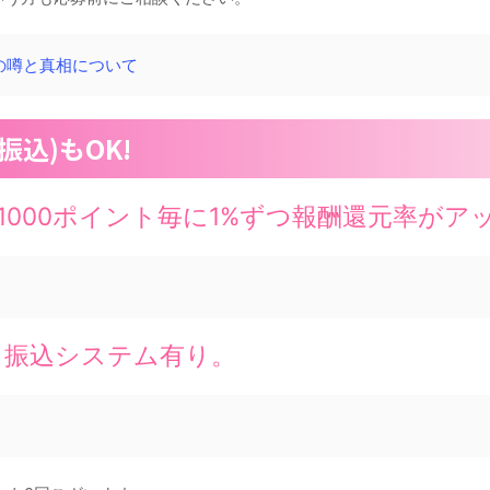
トの噂と真相について
込)もOK!
から1000ポイント毎に1%ずつ報酬還元率が
日振込システム有り。