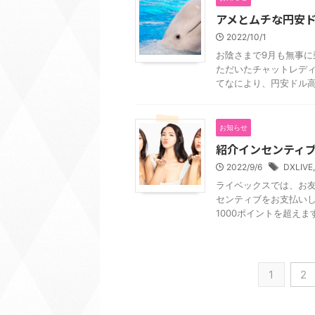
アメとムチな円安ド
2022/10/1
お陰さまで9月も無事に
ただいたチャットレデ
てなにより、円安ドル高で
お知らせ
紹介インセンティ
2022/9/6
DXLIVE
ライベックスでは、お
センティブをお支払いし
1000ポイントを超えますと
1
2