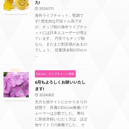
た!
2024/7/1
海外ライブチャット、堅調で
す! 歴史的な円安ドル高です
が、チップ制の海外ライブチャ
ットには日本人ユーザーが増え
ています。 円安でもチップ制
なら、まだまだ割安感があるの
でしょう。 従量課金制のDxLiv
...
DxLive・ライブチャット情報
6月もよろしくお願いいたし
ます!
2024/6/2
先月も他サイトにかかりきりの
状態で、所属のDxLive稼働パフ
ォーマーは少数でした。 弊社
に新規登録いただく方は、ほぼ
他サイトでの稼働でした。 そ