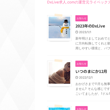
DxLive求人.comの運営元ライベ
お知らせ
2023年のDxLive
2023/1/1
新年明けましておめでと
に方向転換してくれと願
用しやすい環境と、パフォ
お知らせ
いつのまにか12月
2022/12/1
おかげさまで11月も無事
ません? そんな感じで
こいてましたが、1ドル135
お知らせ