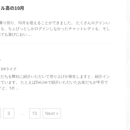
ル高の10月
乗り切り、10月を迎えることができました。 たくさんログインい
ィも、ちょびっとしかログインしなかったチャットレディも、そし
も遊びにおい ...
ブ
,
DXライブ
友だちを弊社に紹介いただいて売り上げが発生しますと、紹介イン
ています。 たとえばDxLiveで紹介いただいたお友だちが半月で
、1ポ ...
3
…
13
Next »