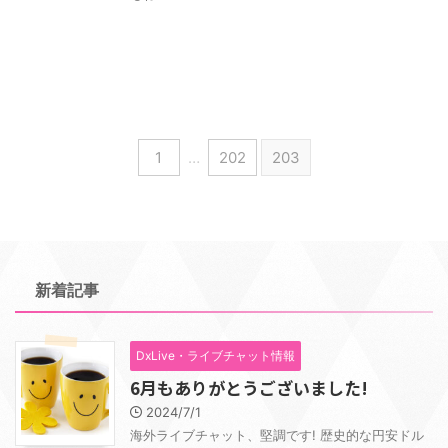
1
…
202
203
新着記事
DxLive・ライブチャット情報
6月もありがとうございました!
2024/7/1
海外ライブチャット、堅調です! 歴史的な円安ドル