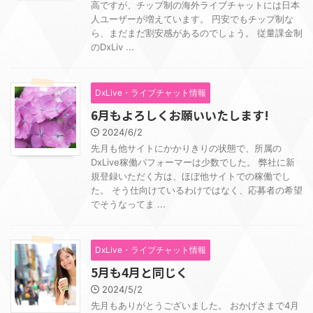
高ですが、チップ制の海外ライブチャットには日本
人ユーザーが増えています。 円安でもチップ制な
ら、まだまだ割安感があるのでしょう。 従量課金制
のDxLiv ...
DxLive・ライブチャット情報
6月もよろしくお願いいたします!
2024/6/2
先月も他サイトにかかりきりの状態で、所属の
DxLive稼働パフォーマーは少数でした。 弊社に新
規登録いただく方は、ほぼ他サイトでの稼働でし
た。 そう仕向けているわけではなく、応募者の希望
でそうなってま ...
DxLive・ライブチャット情報
5月も4月と同じく
2024/5/2
先月もありがとうございました。 おかげさまで4月