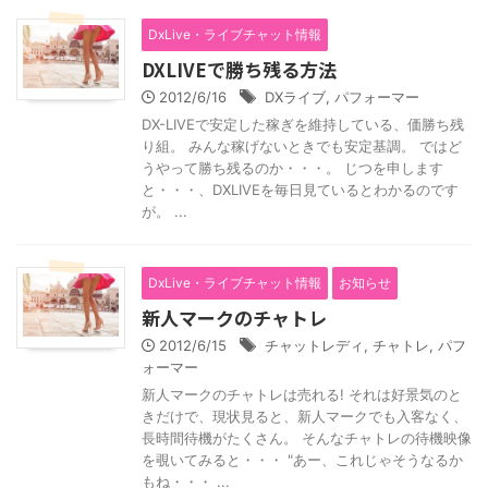
DxLive・ライブチャット情報
DXLIVEで勝ち残る方法
2012/6/16
DXライブ
,
パフォーマー
DX-LIVEで安定した稼ぎを維持している、価勝ち残
り組。 みんな稼げないときでも安定基調。 ではど
うやって勝ち残るのか・・・。 じつを申します
と・・・、DXLIVEを毎日見ているとわかるのです
が。 ...
DxLive・ライブチャット情報
お知らせ
新人マークのチャトレ
2012/6/15
チャットレディ
,
チャトレ
,
パフ
ォーマー
新人マークのチャトレは売れる! それは好景気のと
きだけで、現状見ると、新人マークでも入客なく、
長時間待機がたくさん。 そんなチャトレの待機映像
を覗いてみると・・・ "あー、これじゃそうなるか
もね・・・ ...