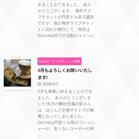
きることができました。 あり
がとうございます。 海外ライ
ブチャットが円安ドル高で盛況
ですが、他の海外ライブチャッ
トに流れが移行して、現在は
DxLive以外での活動がメインに
...
DxLive・ライブチャット情報
3月もよろしくお願いいたし
ます!
2024/3/1
2月も無事に終えることができ
ました。 ありがとうございま
した!先月の弊社所属の皆さん
は、ほとんどが他サイトでの稼
働となってしまいました。
DxLiveは円安ドル高のプレッシ
ャーが、安くないユーザーの利
...