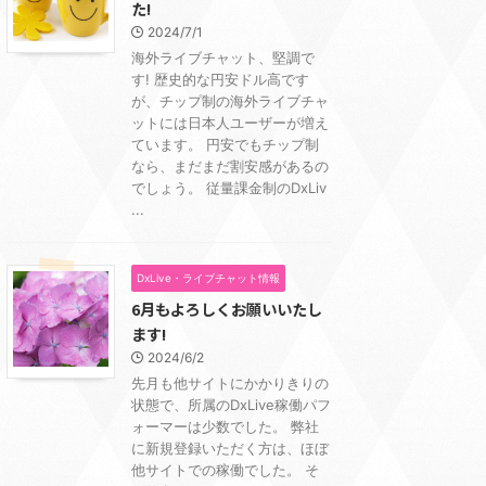
た!
2024/7/1
海外ライブチャット、堅調で
す! 歴史的な円安ドル高です
が、チップ制の海外ライブチャ
ットには日本人ユーザーが増え
ています。 円安でもチップ制
なら、まだまだ割安感があるの
でしょう。 従量課金制のDxLiv
...
DxLive・ライブチャット情報
6月もよろしくお願いいたし
ます!
2024/6/2
先月も他サイトにかかりきりの
状態で、所属のDxLive稼働パフ
ォーマーは少数でした。 弊社
に新規登録いただく方は、ほぼ
他サイトでの稼働でした。 そ