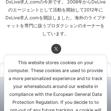
DxLive求人.comの今井です。 2008年からDxLive
のエージェントとして活動を開始して2012年に
DxLive求人.comを開設しました。海外のライブチ
ャットを専門に扱うプロダクションのオーナーを
しています。
This website stores cookies on your
computer. These cookies are used to provide
a more personalized experience and to track
チャットレディ登録申込
DXLIVE求人.comへお問合せ
DXLIVE 退
your whereabouts around our website in
会・解約・移籍の申請
個人情報保護方針★
会社概要★
LIVEX公
compliance with the European General Data
式サイト
Protection Regulation. If you decide to to
DXLIVEのチャットレディ求人情報サイト
opt-out of any future tracking, a cookie will