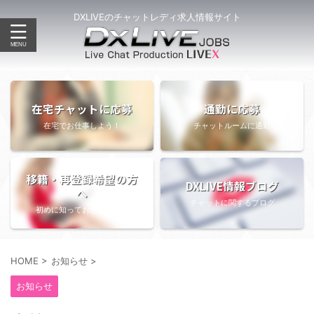
DXLIVEのチャットレディ求人情報サイト
在宅チャットに応募
通勤に応募
在宅でお仕事しよう！
チャットルームに通勤
移籍・再登録希望の方
DXLIVE情報ブログ
へ
チャットに関するブログ
初めに知っておきたい情報
HOME
>
お知らせ
>
お知らせ