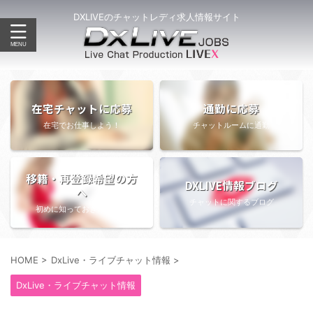
DXLIVEのチャットレディ求人情報サイト
在宅チャットに応募
通勤に応募
在宅でお仕事しよう！
チャットルームに通勤
移籍・再登録希望の方
DXLIVE情報ブログ
へ
チャットに関するブログ
初めに知っておきたい情報
HOME
>
DxLive・ライブチャット情報
>
DxLive・ライブチャット情報