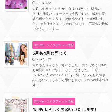
2024/6/2
先月も他サイトにかかりきりの状態で、所属の
DxLive稼働パフォーマーは少数でした。 弊社に新
規登録いただく方は、ほぼ他サイトでの稼働でし
た。 そう仕向けているわけではなく、応募者の希望
でそうなってま ...
DxLive・ライブチャット情報
5月も4月と同じく
2024/5/2
先月もありがとうございました。 おかげさまで4月
も順調にクリアすることができました。 この
DxLive求人.comのブログをご覧になってお気づき
の方もいらっしゃると思いますが… DxLive以外の海
外 ...
DxLive・ライブチャット情報
4月もよろしくお願いいたします!