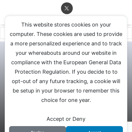
This website stores cookies on your
computer. These cookies are used to provide
a more personalized experience and to track
チャットレディ登録申込
DXLIVE求人.comへお問合せ
DXLIVE 退
your whereabouts around our website in
会・解約・移籍の申請
個人情報保護方針★
会社概要★
LIVEX公
compliance with the European General Data
式サイト
Protection Regulation. If you decide to to
DXLIVEのチャットレディ求人情報サイト
opt-out of any future tracking, a cookie will
be setup in your browser to remember this
choice for one year.
© 2026 DXライブ チャットレディ求人募集
Accept or Deny