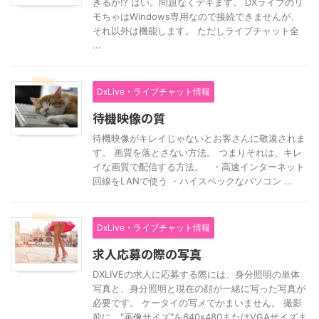
きるか!? はい。問題なくデキます。 DXライブのリ
モちゃはWindows専用なので接続できませんが、
それ以外は機能します。 ただしライブチャット全
...
DxLive・ライブチャット情報
待機映像の質
待機映像がキレイじゃないとお客さんに敬遠されま
す。 画質を落とさない方法。 つまりそれは、キレ
イな画質で配信する方法。 ・高速インターネット
回線をLANで使う ・ハイスペックなパソコン ...
DxLive・ライブチャット情報
求人応募の際の写真
DXLIVEの求人に応募する際には、身分照明の単体
写真と、身分照明と現在の顔が一緒に写った写真が
必要です。 ケータイの写メでかまいません。 撮影
前に、"画像サイズ"を640x480またはVGAサイズま