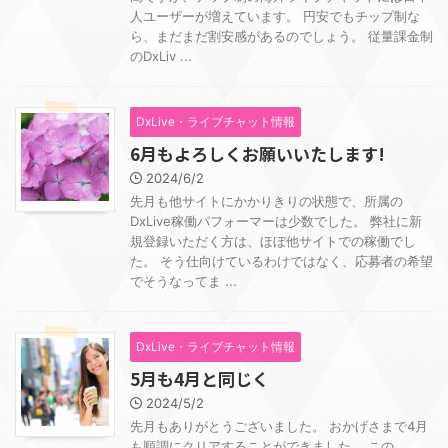
人ユーザーが増えています。 円安でもチップ制な
ら、まだまだ割安感があるのでしょう。 従量課金制
のDxLiv ...
DxLive・ライブチャット情報
6月もよろしくお願いいたします!
2024/6/2
先月も他サイトにかかりきりの状態で、所属の
DxLive稼働パフォーマーは少数でした。 弊社に新
規登録いただく方は、ほぼ他サイトでの稼働でし
た。 そう仕向けているわけではなく、応募者の希望
でそうなってま ...
DxLive・ライブチャット情報
5月も4月と同じく
2024/5/2
先月もありがとうございました。 おかげさまで4月
も順調にクリアすることができました。 この