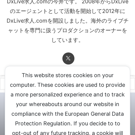
DxLive求人.comの今井です。 2008年からDxLive
のエージェントとして活動を開始して2012年に
DxLive求人.comを開設しました。海外のライブチ
ャットを専門に扱うプロダクションのオーナーを
しています。
This website stores cookies on your
computer. These cookies are used to provide
a more personalized experience and to track
チャットレディ登録申込
DXLIVE求人.comへお問合せ
DXLIVE 退
your whereabouts around our website in
会・解約・移籍の申請
個人情報保護方針★
会社概要★
LIVEX公
compliance with the European General Data
式サイト
Protection Regulation. If you decide to to
DXLIVEのチャットレディ求人情報サイト
opt-out of any future tracking, a cookie will