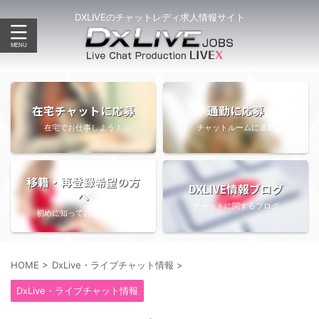
DXLIVEのチャットレディ求人情報サイト
在宅チャットに応募
通勤に応募
在宅でお仕事しよう！
チャットルームに通勤
移籍・再登録希望の方
DXLIVE情報ブログ
へ
チャットに関するブログ
初めに知っておきたい情報
HOME
>
DxLive・ライブチャット情報
>
DxLive・ライブチャット情報