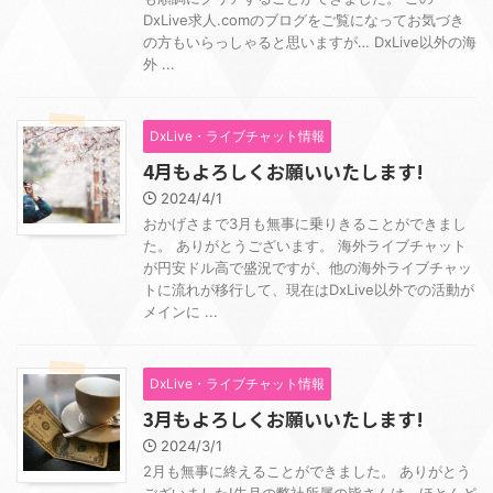
DxLive求人.comのブログをご覧になってお気づき
の方もいらっしゃると思いますが… DxLive以外の海
外 ...
DxLive・ライブチャット情報
4月もよろしくお願いいたします!
2024/4/1
おかげさまで3月も無事に乗りきることができまし
た。 ありがとうございます。 海外ライブチャット
が円安ドル高で盛況ですが、他の海外ライブチャッ
トに流れが移行して、現在はDxLive以外での活動が
メインに ...
DxLive・ライブチャット情報
3月もよろしくお願いいたします!
2024/3/1
2月も無事に終えることができました。 ありがとう
ございました!先月の弊社所属の皆さんは、ほとんど