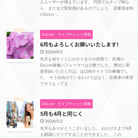
人ユーザーが増えています。 円安でもチップ制な
ら、まだまだ割安感があるのでしょう。 従量課金制
のDxLiv ...
DxLive・ライブチャット情報
6月もよろしくお願いいたします!
2024/6/2
先月も他サイトにかかりきりの状態で、所属の
DxLive稼働パフォーマーは少数でした。 弊社に新
規登録いただく方は、ほぼ他サイトでの稼働でし
た。 そう仕向けているわけではなく、応募者の希望
でそうなってま ...
DxLive・ライブチャット情報
5月も4月と同じく
2024/5/2
先月もありがとうございました。 おかげさまで4月
も順調にクリアすることができました。 この