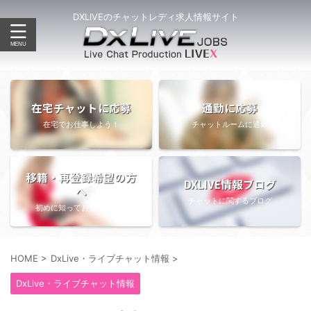
DXLIVEのチャットレディ求人情報サイト
在宅チャットに応募
通勤に応募
在宅でお仕事しよう！
チャットルームに通勤
移籍・再登録希望の方
DXLIVE情報ブログ
へ
チャットに関するブログ
初めに知っておきたい情報
HOME
>
DxLive・ライブチャット情報
>
DxLive・ライブチャット情報