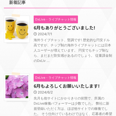
新着記事
DxLive・ライブチャット情報
6月もありがとうございました!
2024/7/1
海外ライブチャット、堅調です! 歴史的な円安ドル
高ですが、チップ制の海外ライブチャットには日本
人ユーザーが増えています。 円安でもチップ制な
ら、まだまだ割安感があるのでしょう。 従量課金制
のDxLiv ...
DxLive・ライブチャット情報
6月もよろしくお願いいたします!
2024/6/2
先月も他サイトにかかりきりの状態で、所属の
DxLive稼働パフォーマーは少数でした。 弊社に新
規登録いただく方は、ほぼ他サイトでの稼働でし
た。 そう仕向けているわけではなく、応募者の希望