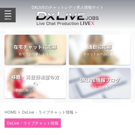
DXLIVEのチャットレディ求人情報サイト
在宅チャットに応募
通勤に応募
在宅でお仕事しよう！
チャットルームに通勤
移籍・再登録希望の方
DXLIVE情報ブログ
へ
チャットに関するブログ
初めに知っておきたい情報
HOME
>
DxLive・ライブチャット情報
>
DxLive・ライブチャット情報