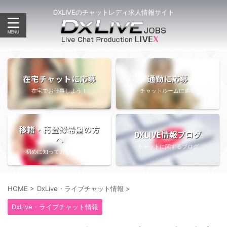
DXLIVEのチャットレディ求人情報サイト
在宅チャットに応募
通勤に応募
在宅でお仕事しよう！
チャットルームに通勤
移籍・再登録希望の方
DXLIVE情報ブログ
へ
チャットに関するブログ
初めに知っておきたい情報
HOME
>
DxLive・ライブチャット情報
>
DxLive・ライブチャット情報