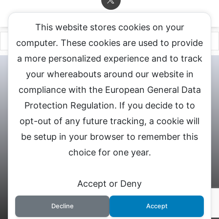
This website stores cookies on your
computer. These cookies are used to provide
a more personalized experience and to track
チャットレディ登録申込
DXLIVE求人.comへお問合せ
DXLIVE 退
your whereabouts around our website in
会・解約・移籍の申請
個人情報保護方針★
会社概要★
LIVEX公
compliance with the European General Data
式サイト
Protection Regulation. If you decide to to
DXLIVEのチャットレディ求人情報サイト
opt-out of any future tracking, a cookie will
be setup in your browser to remember this
choice for one year.
© 2026 DXライブ チャットレディ求人募集
Accept or Deny
Decline
Accept