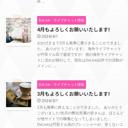
外 ...
DxLive・ライブチャット情報
4月もよろしくお願いいたします!
2024/4/1
おかげさまで3月も無事に乗りきることができまし
た。 ありがとうございます。 海外ライブチャット
が円安ドル高で盛況ですが、他の海外ライブチャッ
トに流れが移行して、現在はDxLive以外での活動が
メインに ...
DxLive・ライブチャット情報
3月もよろしくお願いいたします!
2024/3/1
2月も無事に終えることができました。 ありがとう
ございました!先月の弊社所属の皆さんは、ほとんど
が他サイトでの稼働となってしまいました。
DxLiveは円安ドル高のプレッシャーが、安くないユ