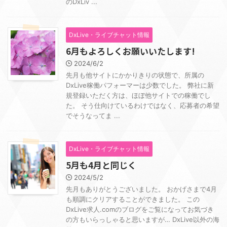
のDxLiv ...
DxLive・ライブチャット情報
6月もよろしくお願いいたします!
2024/6/2
先月も他サイトにかかりきりの状態で、所属の
DxLive稼働パフォーマーは少数でした。 弊社に新
規登録いただく方は、ほぼ他サイトでの稼働でし
た。 そう仕向けているわけではなく、応募者の希望
でそうなってま ...
DxLive・ライブチャット情報
5月も4月と同じく
2024/5/2
先月もありがとうございました。 おかげさまで4月
も順調にクリアすることができました。 この
DxLive求人.comのブログをご覧になってお気づき
の方もいらっしゃると思いますが… DxLive以外の海