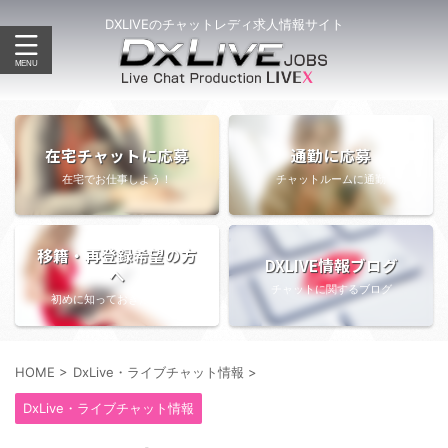
DXLIVEのチャットレディ求人情報サイト
在宅チャットに応募
通勤に応募
在宅でお仕事しよう！
チャットルームに通勤
移籍・再登録希望の方
DXLIVE情報ブログ
へ
チャットに関するブログ
初めに知っておきたい情報
HOME
>
DxLive・ライブチャット情報
>
DxLive・ライブチャット情報