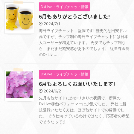
DxLive・ライブチャット情報
6月もありがとうございました!
2024/7/1
海外ライブチャット、堅調です! 歴史的な円安ドル
高ですが、チップ制の海外ライブチャットには日本
人ユーザーが増えています。 円安でもチップ制な
ら、まだまだ割安感があるのでしょう。 従量課金制
のDxLiv ...
DxLive・ライブチャット情報
6月もよろしくお願いいたします!
2024/6/2
先月も他サイトにかかりきりの状態で、所属の
DxLive稼働パフォーマーは少数でした。 弊社に新
規登録いただく方は、ほぼ他サイトでの稼働でし
た。 そう仕向けているわけではなく、応募者の希望
でそうなってま ...