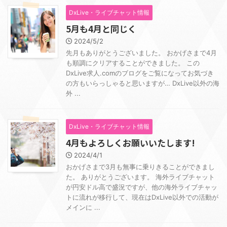
DxLive・ライブチャット情報
5月も4月と同じく
2024/5/2
先月もありがとうございました。 おかげさまで4月
も順調にクリアすることができました。 この
DxLive求人.comのブログをご覧になってお気づき
の方もいらっしゃると思いますが… DxLive以外の海
外 ...
DxLive・ライブチャット情報
4月もよろしくお願いいたします!
2024/4/1
おかげさまで3月も無事に乗りきることができまし
た。 ありがとうございます。 海外ライブチャット
が円安ドル高で盛況ですが、他の海外ライブチャッ
トに流れが移行して、現在はDxLive以外での活動が
メインに ...