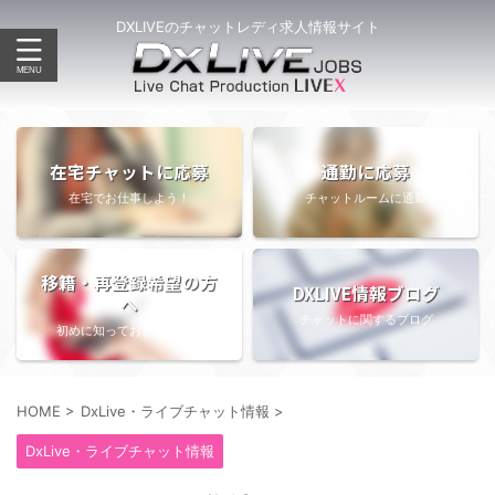
DXLIVEのチャットレディ求人情報サイト
在宅チャットに応募
通勤に応募
在宅でお仕事しよう！
チャットルームに通勤
移籍・再登録希望の方
DXLIVE情報ブログ
へ
チャットに関するブログ
初めに知っておきたい情報
HOME
>
DxLive・ライブチャット情報
>
DxLive・ライブチャット情報