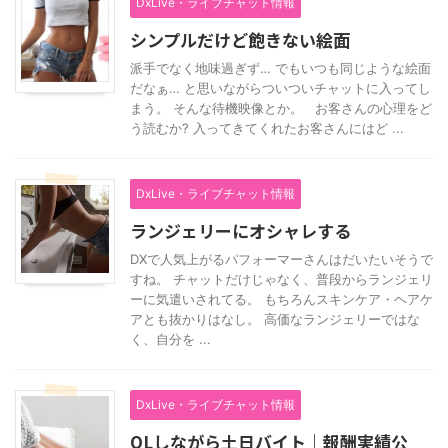
DxLive・ライブチャット情報
シンプルだけど飽きない絵面
派手でなく地味過ぎず… でもいつも同じような絵面
だなぁ… と思いながらついついチャットに入ってし
まう。 そんな待機映像とか。 お客さんの心理をど
う読むか? 入ってきてくれたお客さんにはど ...
DxLive・ライブチャット情報
ランジェリーにオシャレする
DXで人気上がるパフォーマーさんはだいたいそうで
すね。 チャットだけじゃなく、普段からランジェリ
ーに気遣いされてる。 もちろんスキンケア・ヘアケ
アとも抜かりはなし。 高価なランジェリーではな
く、自分を ...
DxLive・ライブチャット情報
OLしながら土日バイト｜報酬実績公