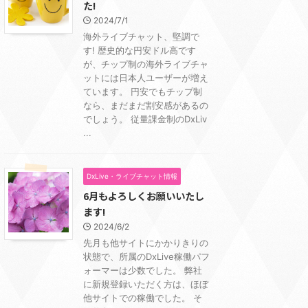
た!
2024/7/1
海外ライブチャット、堅調で
す! 歴史的な円安ドル高です
が、チップ制の海外ライブチャ
ットには日本人ユーザーが増え
ています。 円安でもチップ制
なら、まだまだ割安感があるの
でしょう。 従量課金制のDxLiv
...
DxLive・ライブチャット情報
6月もよろしくお願いいたし
ます!
2024/6/2
先月も他サイトにかかりきりの
状態で、所属のDxLive稼働パフ
ォーマーは少数でした。 弊社
に新規登録いただく方は、ほぼ
他サイトでの稼働でした。 そ