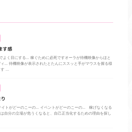
ます感
でよく目にする… 稼ぐために必死ですオーラが待機映像からほと
ィ… 待機映像が表示されたとたんにススッと手がマウスを握る様
...
まり
サイトがどーのこーの… イベントがどーのこーの… 稼げなくなる
間は自分の立場が危うくなると、自己正当化するための理由を探し