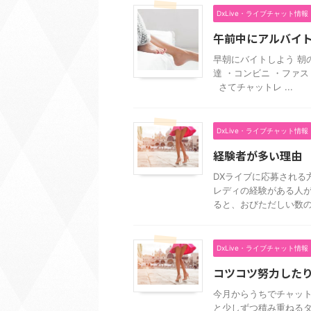
DxLive・ライブチャット情報
午前中にアルバイ
早朝にバイトしよう 朝
達 ・コンビニ ・ファ
さてチャットレ ...
DxLive・ライブチャット情報
経験者が多い理由
DXライブに応募される
レディの経験がある人が
ると、おびただしい数の国
DxLive・ライブチャット情報
コツコツ努力した
今月からうちでチャッ
と少しずつ積み重ねる