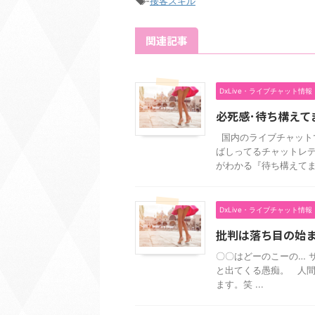
-
接客スキル
関連記事
DxLive・ライブチャット情報
必死感･待ち構えて
国内のライブチャット
ばしってるチャットレデ
がわかる『待ち構えてます 
DxLive・ライブチャット情報
批判は落ち目の始
〇〇はどーのこーの… 
と出てくる愚痴。 人
ます。笑 ...