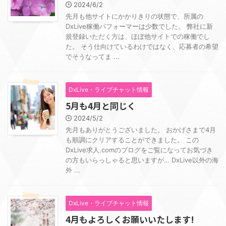
2024/6/2
先月も他サイトにかかりきりの状態で、所属の
DxLive稼働パフォーマーは少数でした。 弊社に新
規登録いただく方は、ほぼ他サイトでの稼働でし
た。 そう仕向けているわけではなく、応募者の希望
でそうなってま ...
DxLive・ライブチャット情報
5月も4月と同じく
2024/5/2
先月もありがとうございました。 おかげさまで4月
も順調にクリアすることができました。 この
DxLive求人.comのブログをご覧になってお気づき
の方もいらっしゃると思いますが… DxLive以外の海
外 ...
DxLive・ライブチャット情報
4月もよろしくお願いいたします!