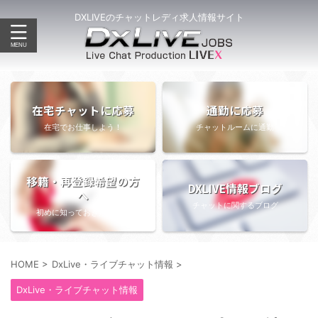
DXLIVEのチャットレディ求人情報サイト
在宅チャットに応募
通勤に応募
在宅でお仕事しよう！
チャットルームに通勤
移籍・再登録希望の方
DXLIVE情報ブログ
へ
チャットに関するブログ
初めに知っておきたい情報
HOME
>
DxLive・ライブチャット情報
>
DxLive・ライブチャット情報