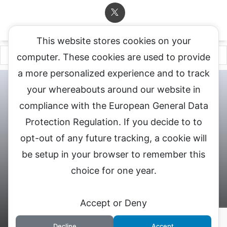
This website stores cookies on your
computer. These cookies are used to provide
a more personalized experience and to track
チャットレディ登録申込
DXLIVE求人.comへお問合せ
DXLIVE 退
your whereabouts around our website in
会・解約・移籍の申請
個人情報保護方針★
会社概要★
LIVEX公
compliance with the European General Data
式サイト
Protection Regulation. If you decide to to
DXLIVEのチャットレディ求人情報サイト
opt-out of any future tracking, a cookie will
be setup in your browser to remember this
choice for one year.
© 2026 DXライブ チャットレディ求人募集
Accept or Deny
Decline
Accept