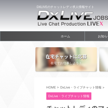
DXLIVEのチャットレディ求人情報サイト
ホーム
お知ら
在宅チャットに応募
在宅でお仕事しよう！
HOME
>
DxLive・ライブチャット情報
>
DxLive・ライブチャット情報