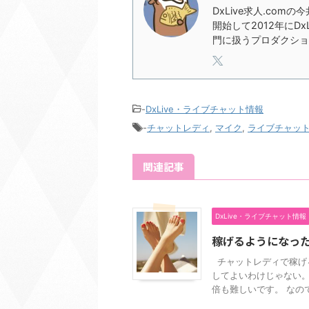
DxLive求人.com
開始して2012年にD
門に扱うプロダクショ
-
DxLive・ライブチャット情報
-
チャットレディ
,
マイク
,
ライブチャッ
関連記事
DxLive・ライブチャット情報
稼げるようになっ
チャットレディで稼げ
してよいわけじゃない。
倍も難しいです。 なので 