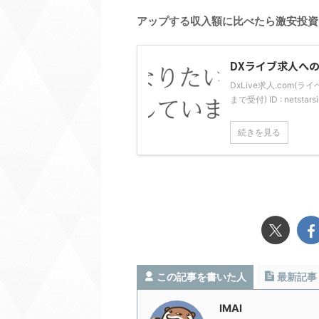
アップする収入額に比べたら激安投資
DXライブ求人へ
DxLive求人.com(
まで受付) ID : nets
続きを見る
この記事を書いた人
最新記事
IMAI