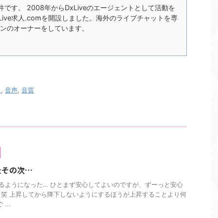
の今井です。 2008年からDxLiveのエージェントとして活動を
xLive求人.comを開設しました。海外のライブチャットを専
ンのオーナーをしています。
ト
,
音声
,
音質
たその次…
るようになった… ひとまず安心してよいのですが、ずーっと安心
笑 上昇してから降下しないようにするほうが上昇することより何
...