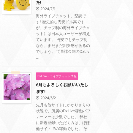
た!
2024/7/1
海外ライブチャット、堅調で
す! 歴史的な円安ドル高です
が、チップ制の海外ライブチャ
ットには日本人ユーザーが増え
ています。 円安でもチップ制
なら、まだまだ割安感があるの
でしょう。 従量課金制のDxLiv
...
DxLive・ライブチャット情報
6月もよろしくお願いいたし
ます!
2024/6/2
先月も他サイトにかかりきりの
状態で、所属のDxLive稼働パフ
ォーマーは少数でした。 弊社
に新規登録いただく方は、ほぼ
他サイトでの稼働でした。 そ