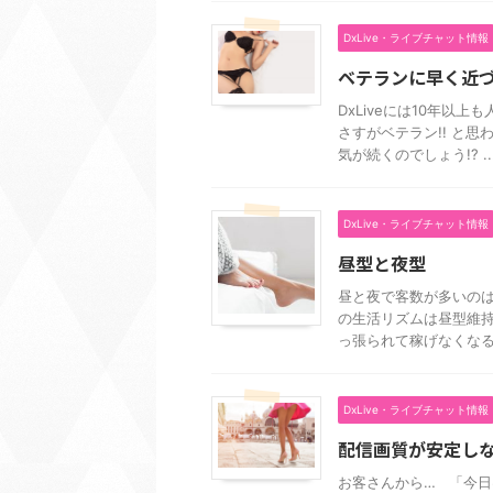
DxLive・ライブチャット情報
ベテランに早く近
DxLiveには10年
さすがベテラン!! と
気が続くのでしょう!? ..
DxLive・ライブチャット情報
昼型と夜型
昼と夜で客数が多いのは
の生活リズムは昼型維持
っ張られて稼げなくなるこ
DxLive・ライブチャット情報
配信画質が安定し
お客さんから… 「今日