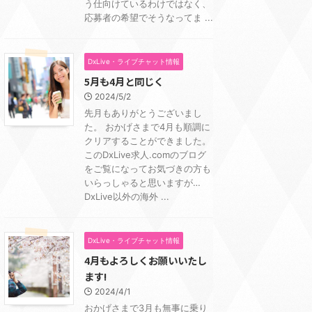
う仕向けているわけではなく、
応募者の希望でそうなってま ...
DxLive・ライブチャット情報
5月も4月と同じく
2024/5/2
先月もありがとうございまし
た。 おかげさまで4月も順調に
クリアすることができました。
このDxLive求人.comのブログ
をご覧になってお気づきの方も
いらっしゃると思いますが…
DxLive以外の海外 ...
DxLive・ライブチャット情報
4月もよろしくお願いいたし
ます!
2024/4/1
おかげさまで3月も無事に乗り