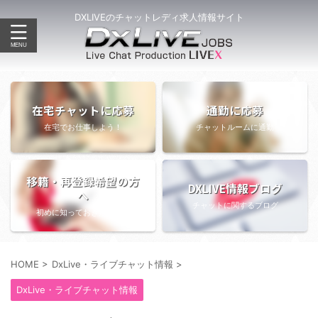
DXLIVEのチャットレディ求人情報サイト
在宅チャットに応募
通勤に応募
在宅でお仕事しよう！
チャットルームに通勤
移籍・再登録希望の方
DXLIVE情報ブログ
へ
チャットに関するブログ
初めに知っておきたい情報
HOME
>
DxLive・ライブチャット情報
>
DxLive・ライブチャット情報