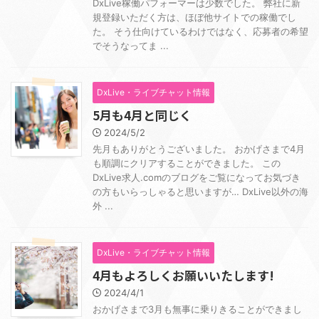
DxLive稼働パフォーマーは少数でした。 弊社に新
規登録いただく方は、ほぼ他サイトでの稼働でし
た。 そう仕向けているわけではなく、応募者の希望
でそうなってま ...
DxLive・ライブチャット情報
5月も4月と同じく
2024/5/2
先月もありがとうございました。 おかげさまで4月
も順調にクリアすることができました。 この
DxLive求人.comのブログをご覧になってお気づき
の方もいらっしゃると思いますが… DxLive以外の海
外 ...
DxLive・ライブチャット情報
4月もよろしくお願いいたします!
2024/4/1
おかげさまで3月も無事に乗りきることができまし