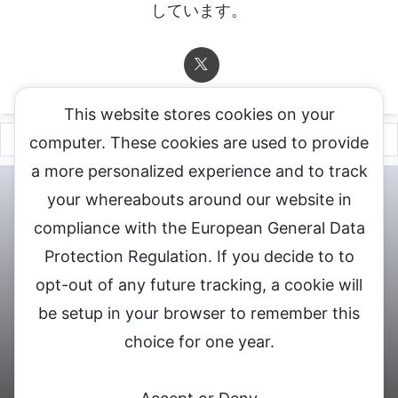
しています。
This website stores cookies on your
computer. These cookies are used to provide
a more personalized experience and to track
チャットレディ登録申込
DXLIVE求人.comへお問合せ
DXLIVE 退
your whereabouts around our website in
会・解約・移籍の申請
個人情報保護方針★
会社概要★
LIVEX公
compliance with the European General Data
式サイト
Protection Regulation. If you decide to to
DXLIVEのチャットレディ求人情報サイト
opt-out of any future tracking, a cookie will
be setup in your browser to remember this
choice for one year.
© 2026 DXライブ チャットレディ求人募集