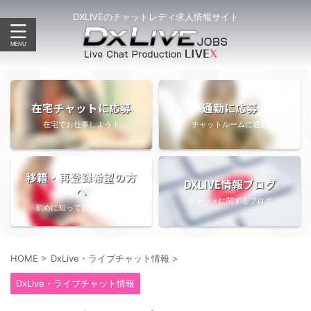
DXLIVEのチャットレディ求人情報サイト
在宅チャットに応募
通勤に応募
在宅でお仕事しよう！
チャットルームに通勤
移籍・再登録希望の方
DXLIVE情報ブログ
へ
チャットに関するブログ
初めに知っておきたい情報
HOME
>
DxLive・ライブチャット情報
>
DxLive・ライブチャット情報