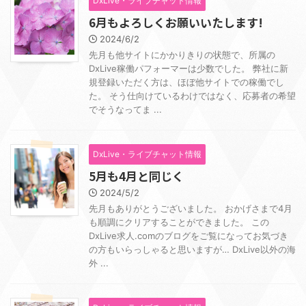
DxLive・ライブチャット情報
6月もよろしくお願いいたします!
2024/6/2
先月も他サイトにかかりきりの状態で、所属の
DxLive稼働パフォーマーは少数でした。 弊社に新
規登録いただく方は、ほぼ他サイトでの稼働でし
た。 そう仕向けているわけではなく、応募者の希望
でそうなってま ...
DxLive・ライブチャット情報
5月も4月と同じく
2024/5/2
先月もありがとうございました。 おかげさまで4月
も順調にクリアすることができました。 この
DxLive求人.comのブログをご覧になってお気づき
の方もいらっしゃると思いますが… DxLive以外の海
外 ...