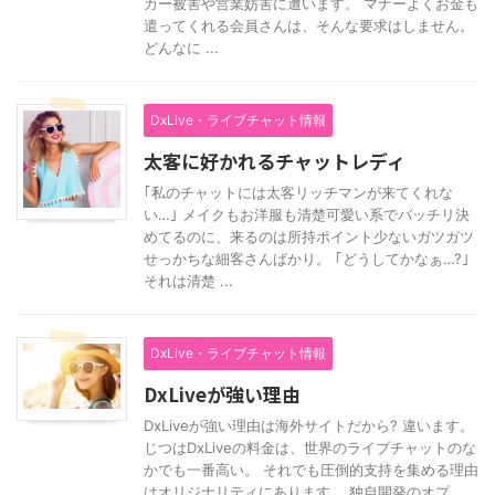
カー被害や営業妨害に遭います。 マナーよくお金も
遣ってくれる会員さんは、そんな要求はしません。
どんなに ...
DxLive・ライブチャット情報
太客に好かれるチャットレディ
｢私のチャットには太客リッチマンが来てくれな
い…｣ メイクもお洋服も清楚可愛い系でバッチリ決
めてるのに、来るのは所持ポイント少ないガツガツ
せっかちな細客さんばかり。 ｢どうしてかなぁ…?｣
それは清楚 ...
DxLive・ライブチャット情報
DxLiveが強い理由
DxLiveが強い理由は海外サイトだから? 違います。
じつはDxLiveの料金は、世界のライブチャットのな
かでも一番高い。 それでも圧倒的支持を集める理由
はオリジナリティにあります。 独自開発のオプ ...