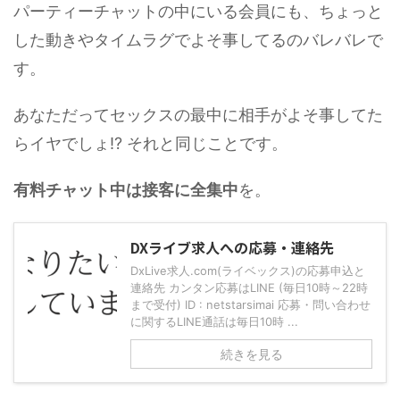
パーティーチャットの中にいる会員にも、ちょっと
した動きやタイムラグでよそ事してるのバレバレで
す。
あなただってセックスの最中に相手がよそ事してた
らイヤでしょ!? それと同じことです。
有料チャット中は接客に全集中
を。
DXライブ求人への応募・連絡先
DxLive求人.com(ライベックス)の応募申込と
連絡先 カンタン応募はLINE (毎日10時～22時
まで受付) ID : netstarsimai 応募・問い合わせ
に関するLINE通話は毎日10時 ...
続きを見る