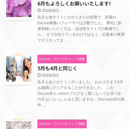
6月もよろしくお願いいたします!
2024/6/2
先月も他サイトにかかりきりの状態で、所属の
DxLive稼働パフォーマーは少数でした。 弊社に新
規登録いただく方は、ほぼ他サイトでの稼働でし
た。 そう仕向けているわけではなく、応募者の希望
でそうなってま ...
DxLive・ライブチャット情報
5月も4月と同じく
2024/5/2
先月もありがとうございました。 おかげさまで4月
も順調にクリアすることができました。 この
DxLive求人.comのブログをご覧になってお気づき
の方もいらっしゃると思いますが… DxLive以外の海
外 ...
DxLive・ライブチャット情報