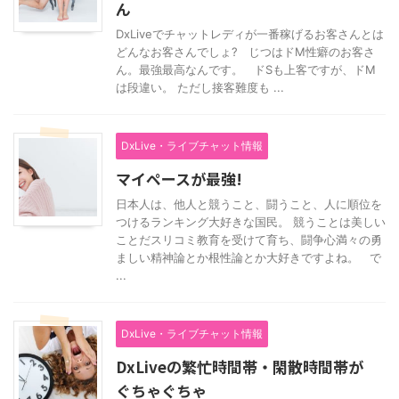
ん
DxLiveでチャットレディが一番稼げるお客さんとは
どんなお客さんでしょ? じつはドM性癖のお客さ
ん。最強最高なんです。 ドSも上客ですが、ドM
は段違い。 ただし接客難度も ...
DxLive・ライブチャット情報
マイペースが最強!
日本人は、他人と競うこと、闘うこと、人に順位を
つけるランキング大好きな国民。 競うことは美しい
ことだスリコミ教育を受けて育ち、闘争心満々の勇
ましい精神論とか根性論とか大好きですよね。 で
...
DxLive・ライブチャット情報
DxLiveの繁忙時間帯・閑散時間帯が
ぐちゃぐちゃ