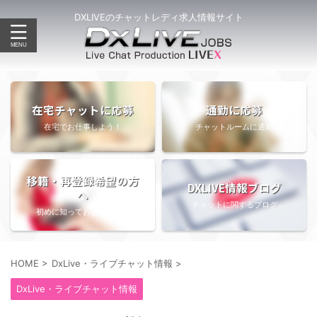
DXLIVEのチャットレディ求人情報サイト
在宅チャットに応募
通勤に応募
在宅でお仕事しよう！
チャットルームに通勤
移籍・再登録希望の方
DXLIVE情報ブログ
へ
チャットに関するブログ
初めに知っておきたい情報
HOME
>
DxLive・ライブチャット情報
>
DxLive・ライブチャット情報