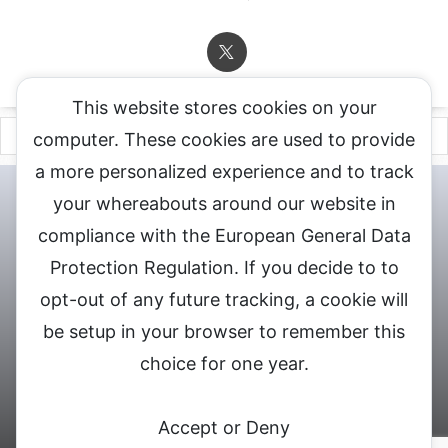
This website stores cookies on your
computer. These cookies are used to provide
a more personalized experience and to track
チャットレディ登録申込
DXLIVE求人.comへお問合せ
DXLIVE 退
your whereabouts around our website in
会・解約・移籍の申請
個人情報保護方針★
会社概要★
LIVEX公
compliance with the European General Data
式サイト
Protection Regulation. If you decide to to
DXLIVEのチャットレディ求人情報サイト
opt-out of any future tracking, a cookie will
be setup in your browser to remember this
choice for one year.
© 2026 DXライブ チャットレディ求人募集
Accept or Deny