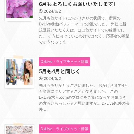
6月もよろしくお願いいたします!
2024/6/2
先月も他サイトにかかりきりの状態で、所属の
DxLive稼働パフォーマーは少数でした。 弊社に新
規登録いただく方は、ほぼ他サイトでの稼働でし
た。 そう仕向けているわけではなく、応募者の希望
でそうなってま ...
DxLive・ライブチャット情報
5月も4月と同じく
2024/5/2
先月もありがとうございました。 おかげさまで4月
も順調にクリアすることができました。 この
DxLive求人.comのブログをご覧になってお気づき
の方もいらっしゃると思いますが… DxLive以外の海
外 ...
DxLive・ライブチャット情報