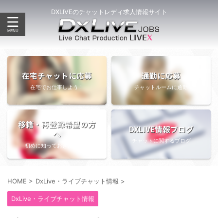
DXLIVEのチャットレディ求人情報サイト
在宅チャットに応募
通勤に応募
在宅でお仕事しよう！
チャットルームに通勤
移籍・再登録希望の方
DXLIVE情報ブログ
へ
チャットに関するブログ
初めに知っておきたい情報
HOME
>
DxLive・ライブチャット情報
>
DxLive・ライブチャット情報