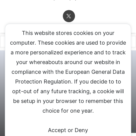
This website stores cookies on your
computer. These cookies are used to provide
a more personalized experience and to track
チャットレディ登録申込
DXLIVE求人.comへお問合せ
DXLIVE 退
your whereabouts around our website in
会・解約・移籍の申請
個人情報保護方針★
会社概要★
LIVEX公
compliance with the European General Data
式サイト
Protection Regulation. If you decide to to
DXLIVEのチャットレディ求人情報サイト
opt-out of any future tracking, a cookie will
be setup in your browser to remember this
choice for one year.
© 2026 DXライブ チャットレディ求人募集
Accept or Deny