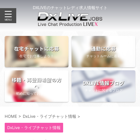
DXLIVEのチャットレディ求人情報サイト
在宅チャットに応募
通勤に応募
在宅でお仕事しよう！
チャットルームに通勤
移籍・再登録希望の方
DXLIVE情報ブログ
へ
チャットに関するブログ
初めに知っておきたい情報
HOME
>
DxLive・ライブチャット情報
>
DxLive・ライブチャット情報