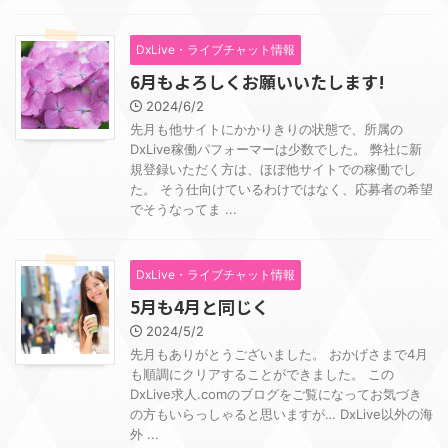
DxLive・ライブチャット情報
6月もよろしくお願いいたします!
2024/6/2
先月も他サイトにかかりきりの状態で、所属の
DxLive稼働パフォーマーは少数でした。 弊社に新
規登録いただく方は、ほぼ他サイトでの稼働でし
た。 そう仕向けているわけではなく、応募者の希望
でそうなってま ...
DxLive・ライブチャット情報
5月も4月と同じく
2024/5/2
先月もありがとうございました。 おかげさまで4月
も順調にクリアすることができました。 この
DxLive求人.comのブログをご覧になってお気づき
の方もいらっしゃると思いますが… DxLive以外の海
外 ...