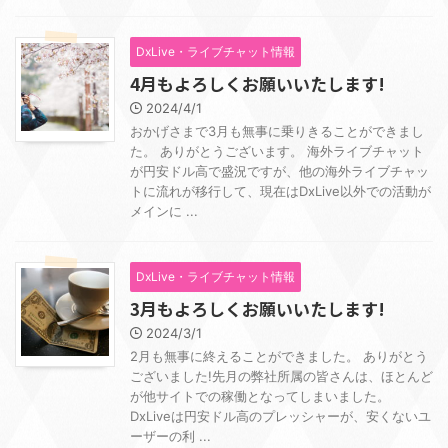
DxLive・ライブチャット情報
4月もよろしくお願いいたします!
2024/4/1
おかげさまで3月も無事に乗りきることができまし
た。 ありがとうございます。 海外ライブチャット
が円安ドル高で盛況ですが、他の海外ライブチャッ
トに流れが移行して、現在はDxLive以外での活動が
メインに ...
DxLive・ライブチャット情報
3月もよろしくお願いいたします!
2024/3/1
2月も無事に終えることができました。 ありがとう
ございました!先月の弊社所属の皆さんは、ほとんど
が他サイトでの稼働となってしまいました。
DxLiveは円安ドル高のプレッシャーが、安くないユ
ーザーの利 ...