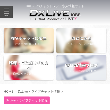
DXLIVEのチャットレディ求人情報サイト
在宅チャットに応募
通勤に応募
在宅でお仕事しよう！
チャットルームに通勤
移籍・再登録希望の方
DXLIVE情報ブログ
へ
チャットに関するブログ
初めに知っておきたい情報
HOME
>
DxLive・ライブチャット情報
>
DxLive・ライブチャット情報