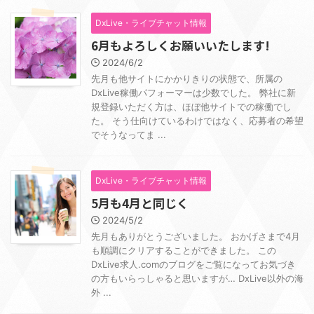
DxLive・ライブチャット情報
6月もよろしくお願いいたします!
2024/6/2
先月も他サイトにかかりきりの状態で、所属の
DxLive稼働パフォーマーは少数でした。 弊社に新
規登録いただく方は、ほぼ他サイトでの稼働でし
た。 そう仕向けているわけではなく、応募者の希望
でそうなってま ...
DxLive・ライブチャット情報
5月も4月と同じく
2024/5/2
先月もありがとうございました。 おかげさまで4月
も順調にクリアすることができました。 この
DxLive求人.comのブログをご覧になってお気づき
の方もいらっしゃると思いますが… DxLive以外の海
外 ...