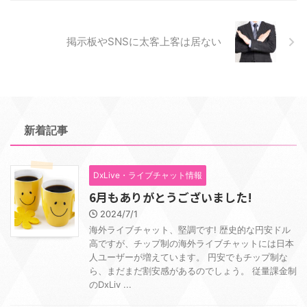
掲示板やSNSに太客上客は居ない
新着記事
DxLive・ライブチャット情報
6月もありがとうございました!
2024/7/1
海外ライブチャット、堅調です! 歴史的な円安ドル
高ですが、チップ制の海外ライブチャットには日本
人ユーザーが増えています。 円安でもチップ制な
ら、まだまだ割安感があるのでしょう。 従量課金制
のDxLiv ...