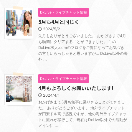
DxLive・ライブチャット情報
5月も4月と同じく
2024/5/2
先月もありがとうございました。 おかげさまで4月
も順調にクリアすることができました。 この
DxLive求人.comのブログをご覧になってお気づき
の方もいらっしゃると思いますが… DxLive以外の海
外 ...
DxLive・ライブチャット情報
4月もよろしくお願いいたします!
2024/4/1
おかげさまで3月も無事に乗りきることができまし
た。 ありがとうございます。 海外ライブチャット
が円安ドル高で盛況ですが、他の海外ライブチャッ
トに流れが移行して、現在はDxLive以外での活動が
メインに ...