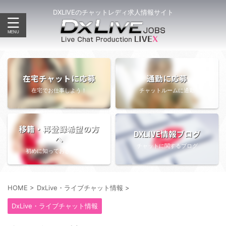
DXLIVEのチャットレディ求人情報サイト
在宅チャットに応募
通勤に応募
在宅でお仕事しよう！
チャットルームに通勤
移籍・再登録希望の方
DXLIVE情報ブログ
へ
チャットに関するブログ
初めに知っておきたい情報
HOME
>
DxLive・ライブチャット情報
>
DxLive・ライブチャット情報