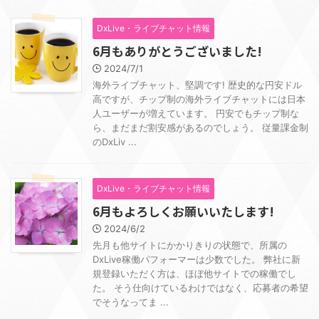
DxLive・ライブチャット情報
6月もありがとうございました!
2024/7/1
海外ライブチャット、堅調です! 歴史的な円安ドル
高ですが、チップ制の海外ライブチャットには日本
人ユーザーが増えています。 円安でもチップ制な
ら、まだまだ割安感があるのでしょう。 従量課金制
のDxLiv ...
DxLive・ライブチャット情報
6月もよろしくお願いいたします!
2024/6/2
先月も他サイトにかかりきりの状態で、所属の
DxLive稼働パフォーマーは少数でした。 弊社に新
規登録いただく方は、ほぼ他サイトでの稼働でし
た。 そう仕向けているわけではなく、応募者の希望
でそうなってま ...