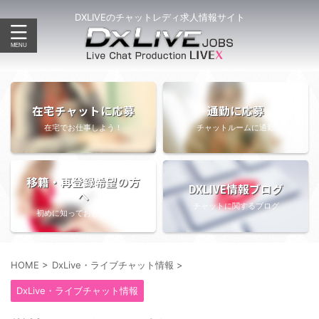
DXLIVEのチャットレディ求人情報サイト
在宅チャットに応募
通勤に応募
在宅でお仕事しよう！
チャットルームに通勤
移籍・再登録希望の方
DXLIVE情報ブログ
へ
チャットに関するブログ
初めに知っておきたい情報
HOME
>
DxLive・ライブチャット情報
>
DxLive・ライブチャット情報