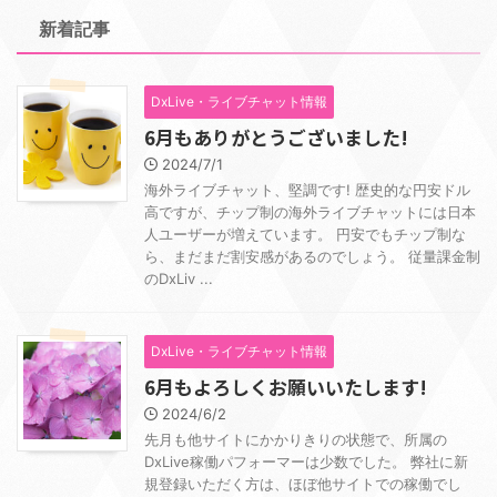
新着記事
DxLive・ライブチャット情報
6月もありがとうございました!
2024/7/1
海外ライブチャット、堅調です! 歴史的な円安ドル
高ですが、チップ制の海外ライブチャットには日本
人ユーザーが増えています。 円安でもチップ制な
ら、まだまだ割安感があるのでしょう。 従量課金制
のDxLiv ...
DxLive・ライブチャット情報
6月もよろしくお願いいたします!
2024/6/2
先月も他サイトにかかりきりの状態で、所属の
DxLive稼働パフォーマーは少数でした。 弊社に新
規登録いただく方は、ほぼ他サイトでの稼働でし