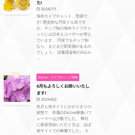
た!
2024/7/1
海外ライブチャット、堅調で
す! 歴史的な円安ドル高です
が、チップ制の海外ライブチャ
ットには日本人ユーザーが増え
ています。 円安でもチップ制
なら、まだまだ割安感があるの
でしょう。 従量課金制のDxLiv
...
DxLive・ライブチャット情報
6月もよろしくお願いいたし
ます!
2024/6/2
先月も他サイトにかかりきりの
状態で、所属のDxLive稼働パフ
ォーマーは少数でした。 弊社
に新規登録いただく方は、ほぼ
他サイトでの稼働でした。 そ