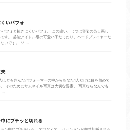
にくいパフォ
いパフォと抜きにくいパフォ。 この違い、じつは容姿の良し悪し
です。 芸能アイドル級の可愛い子だったり、ハードプレイヤーだ
いです。 ソ ...
工夫
人ほども列んだパフォーマーの中からあなた1人だけに目を留めて
。 そのためにサムネイル写真は大切な要素。 写真ならなんでも
..
ン中にブチッと切れる
ョン中にブチキレる… ではなくて、セッションが突然切断される