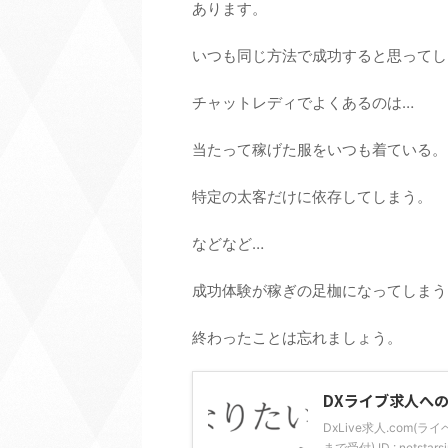
あります。
いつも同じ方法で成功すると思ってし
チャットレディでよくあるのは…
当たって稼げた服をいつも着ている。
特定の太客だけに依存してしまう。
などなど…
成功体験が稼ぎの足枷になってしまう
終わったことは忘れましょう。
DXライブ求人へ
DxLive求人.com(
まで受付) ID : nets