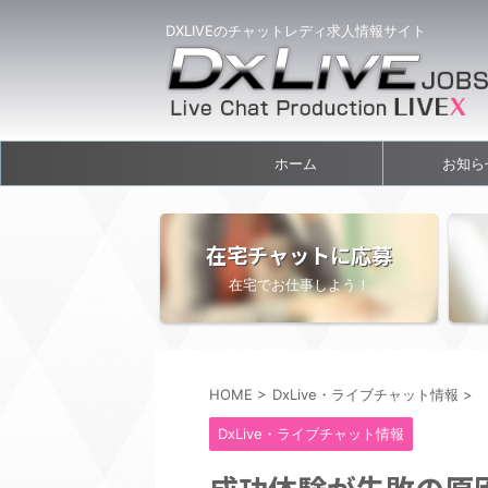
DXLIVEのチャットレディ求人情報サイト
ホーム
お知ら
在宅チャットに応募
在宅でお仕事しよう！
HOME
>
DxLive・ライブチャット情報
>
DxLive・ライブチャット情報