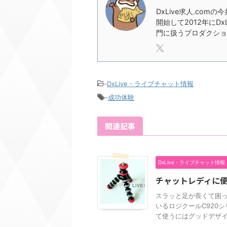
DxLive求人.com
開始して2012年にD
門に扱うプロダクショ
-
DxLive・ライブチャット情報
-
成功体験
関連記事
DxLive・ライブチャット情報
チャットレディに
スラッと足が長くて困っ
いるロジクールC920
て使うにはグッドデザイン