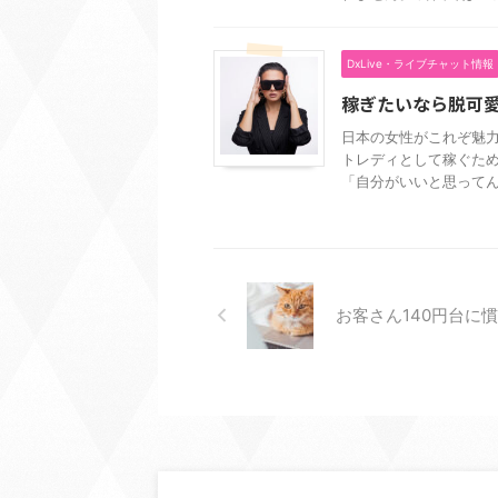
DxLive・ライブチャット情報
稼ぎたいなら脱可
日本の女性がこれぞ魅力
トレディとして稼ぐた
「自分がいいと思ってんだ
お客さん140円台に慣