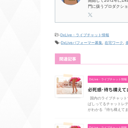
開始して2012年にD
門に扱うプロダクショ
-
DxLive・ライブチャット情報
-
DxLiveパフォーマー募集
,
在宅ワーク
,
関連記事
DxLive・ライブチャット情報
必死感･待ち構えて
国内のライブチャット
ばしってるチャットレデ
がわかる『待ち構えてます 
DxLive・ライブチャット情報