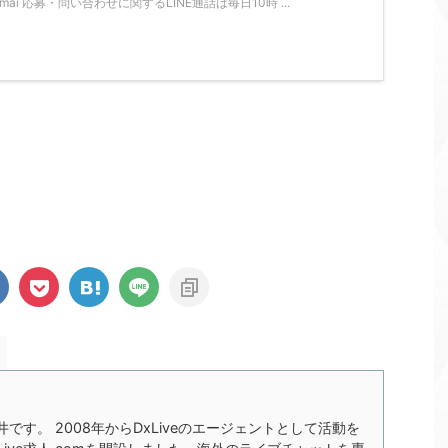
tarsimai 応募・問い合わせに関するLINE通話は毎日10時 ...
の今井です。 2008年からDxLiveのエージェントとして活動を