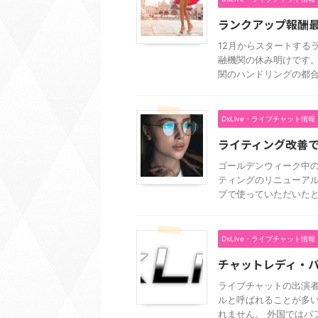
ランクアップ報酬
12月からスタートする
融機関の休み明けです。
関のハンドリングの都合で
DxLive・ライブチャット情報
ライティング改善
ゴールデンウィーク中
ティングのリニューアル
ブで使っていただいたとこ
DxLive・ライブチャット情報
チャットレディ・
ライブチャットの出演者
ルと呼ばれることが多
れません。 外国ではパフ