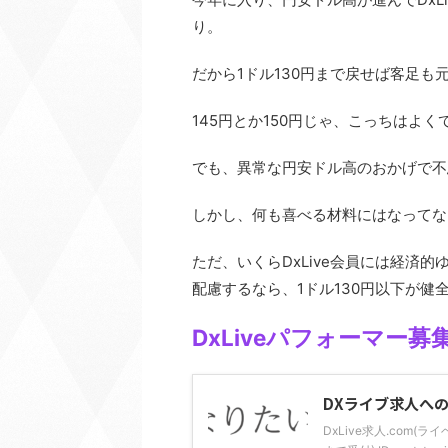
り。
だから1ドル130円まで戻せば客足も
145円とか150円じゃ、こっちはよ
でも、異常な円安ドル高のおかげで不
しかし、何も喜べる材料にはなってな
ただ、いくらDxLive会員には経済
配慮するなら、1ドル130円以下が健
DxLiveパフォーマー募
DXライブ求人へ
DxLive求人.com(