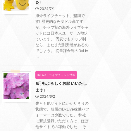
た!
2024/7/1
海外ライブチャット、堅調で
す! 歴史的な円安ドル高です
が、チップ制の海外ライブチャ
ットには日本人ユーザーが増え
ています。 円安でもチップ制
なら、まだまだ割安感があるの
でしょう。 従量課金制のDxLiv
...
DxLive・ライブチャット情報
6月もよろしくお願いいたし
ます!
2024/6/2
先月も他サイトにかかりきりの
状態で、所属のDxLive稼働パフ
ォーマーは少数でした。 弊社
に新規登録いただく方は、ほぼ
他サイトでの稼働でした。 そ