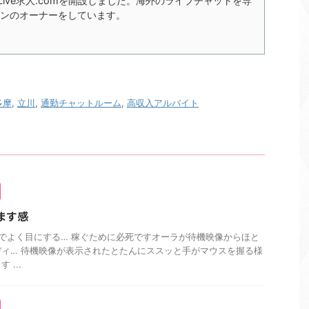
xLive求人.comを開設しました。海外のライブチャットを専
ンのオーナーをしています。
多摩
,
立川
,
通勤チャットルーム
,
高収入アルバイト
ます感
でよく目にする… 稼ぐために必死ですオーラが待機映像からほと
ィ… 待機映像が表示されたとたんにススッと手がマウスを握る様
...