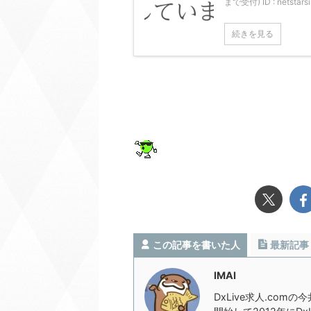
まで受付) ID : nets
続きを見る
この記事を書いた人
最新記事
IMAI
DxLive求人.com