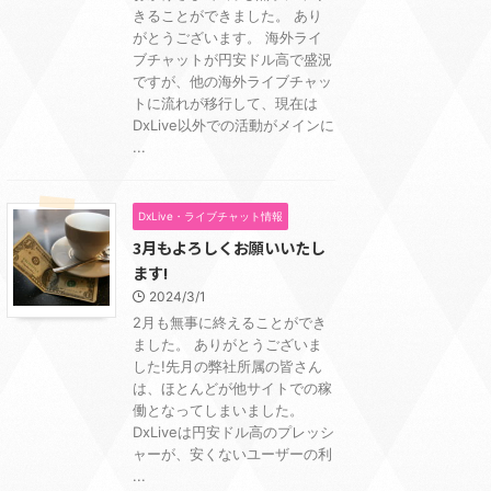
きることができました。 あり
がとうございます。 海外ライ
ブチャットが円安ドル高で盛況
ですが、他の海外ライブチャッ
トに流れが移行して、現在は
DxLive以外での活動がメインに
...
DxLive・ライブチャット情報
3月もよろしくお願いいたし
ます!
2024/3/1
2月も無事に終えることができ
ました。 ありがとうございま
した!先月の弊社所属の皆さん
は、ほとんどが他サイトでの稼
働となってしまいました。
DxLiveは円安ドル高のプレッシ
ャーが、安くないユーザーの利
...