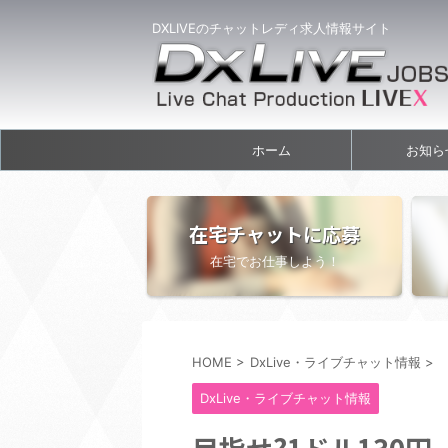
DXLIVEのチャットレディ求人情報サイト
ホーム
お知ら
在宅チャットに応募
在宅でお仕事しよう！
HOME
>
DxLive・ライブチャット情報
>
DxLive・ライブチャット情報