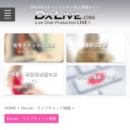
DXLIVEのチャットレディ求人情報サイト
在宅チャットに応募
通勤に応募
在宅でお仕事しよう！
チャットルームに通勤
移籍・再登録希望の方
DXLIVE情報ブログ
へ
チャットに関するブログ
初めに知っておきたい情報
HOME
>
DxLive・ライブチャット情報
>
DxLive・ライブチャット情報