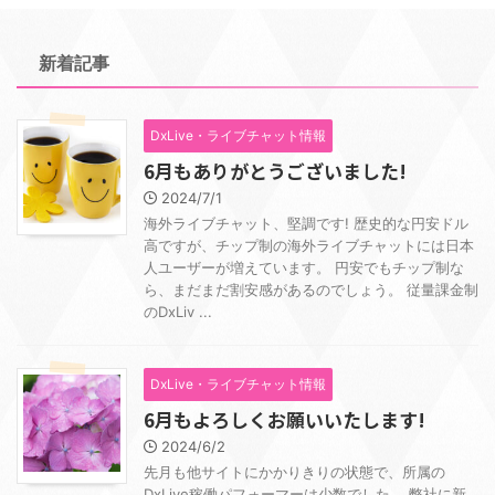
新着記事
DxLive・ライブチャット情報
6月もありがとうございました!
2024/7/1
海外ライブチャット、堅調です! 歴史的な円安ドル
高ですが、チップ制の海外ライブチャットには日本
人ユーザーが増えています。 円安でもチップ制な
ら、まだまだ割安感があるのでしょう。 従量課金制
のDxLiv ...
DxLive・ライブチャット情報
6月もよろしくお願いいたします!
2024/6/2
先月も他サイトにかかりきりの状態で、所属の
DxLive稼働パフォーマーは少数でした。 弊社に新