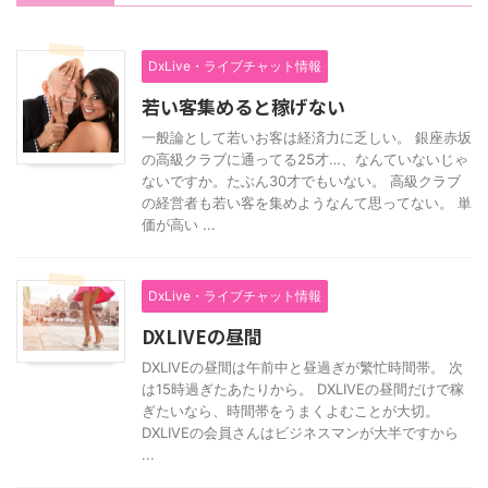
DxLive・ライブチャット情報
若い客集めると稼げない
一般論として若いお客は経済力に乏しい。 銀座赤坂
の高級クラブに通ってる25才…、なんていないじゃ
ないですか。たぶん30才でもいない。 高級クラブ
の経営者も若い客を集めようなんて思ってない。 単
価が高い ...
DxLive・ライブチャット情報
DXLIVEの昼間
DXLIVEの昼間は午前中と昼過ぎが繁忙時間帯。 次
は15時過ぎたあたりから。 DXLIVEの昼間だけで稼
ぎたいなら、時間帯をうまくよむことが大切。
DXLIVEの会員さんはビジネスマンが大半ですから
...