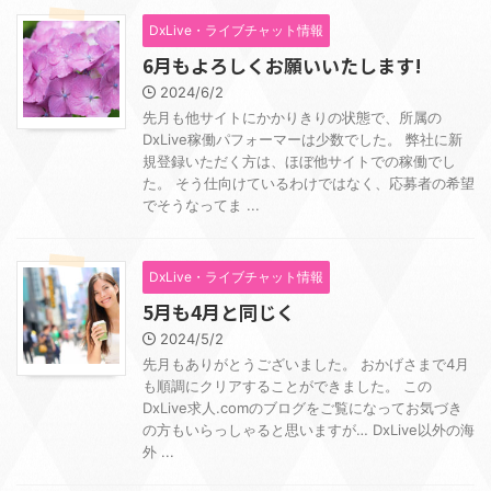
DxLive・ライブチャット情報
6月もよろしくお願いいたします!
2024/6/2
先月も他サイトにかかりきりの状態で、所属の
DxLive稼働パフォーマーは少数でした。 弊社に新
規登録いただく方は、ほぼ他サイトでの稼働でし
た。 そう仕向けているわけではなく、応募者の希望
でそうなってま ...
DxLive・ライブチャット情報
5月も4月と同じく
2024/5/2
先月もありがとうございました。 おかげさまで4月
も順調にクリアすることができました。 この
DxLive求人.comのブログをご覧になってお気づき
の方もいらっしゃると思いますが… DxLive以外の海
外 ...