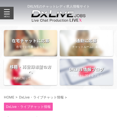
DXLIVEのチャットレディ求人情報サイト
在宅チャットに応募
通勤に応募
在宅でお仕事しよう！
チャットルームに通勤
移籍・再登録希望の方
DXLIVE情報ブログ
へ
チャットに関するブログ
初めに知っておきたい情報
HOME
>
DxLive・ライブチャット情報
>
DxLive・ライブチャット情報