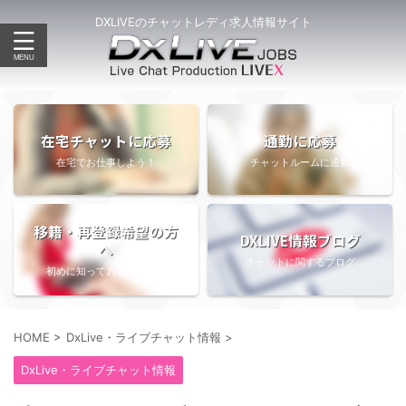
DXLIVEのチャットレディ求人情報サイト
在宅チャットに応募
通勤に応募
在宅でお仕事しよう！
チャットルームに通勤
移籍・再登録希望の方
DXLIVE情報ブログ
へ
チャットに関するブログ
初めに知っておきたい情報
HOME
>
DxLive・ライブチャット情報
>
DxLive・ライブチャット情報