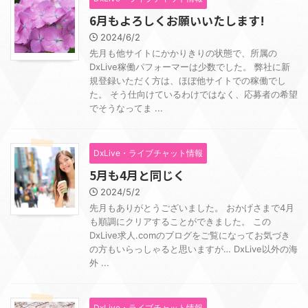
6月もよろしくお願いいたします!
2024/6/2
先月も他サイトにかかりきりの状態で、所属の
DxLive稼働パフォーマーは少数でした。 弊社に新
規登録いただく方は、ほぼ他サイトでの稼働でし
た。 そう仕向けているわけではなく、応募者の希望
でそうなってま ...
DxLive・ライブチャット情報
5月も4月と同じく
2024/5/2
先月もありがとうございました。 おかげさまで4月
も順調にクリアすることができました。 この
DxLive求人.comのブログをご覧になってお気づき
の方もいらっしゃると思いますが… DxLive以外の海
外 ...
DxLive・ライブチャット情報