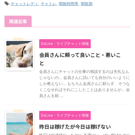
-
チャットレディ
,
チャトレ
,
閑散時間帯
,
閑散期
関連記事
DxLive・ライブチャット情報
会員さんに頼って良いこと・悪いこ
と
会員さんにチャットの仕事の相談するのは失礼なん
じゃないの… 会員さんに訊いても自分のいいように
しか教えない… もちろん会員さんに頼らず、そつな
くこなせればそれにこしたことはありませんが… 会
員さんを頼 ...
DxLive・ライブチャット情報
昨日は稼げたが今日は稼げない