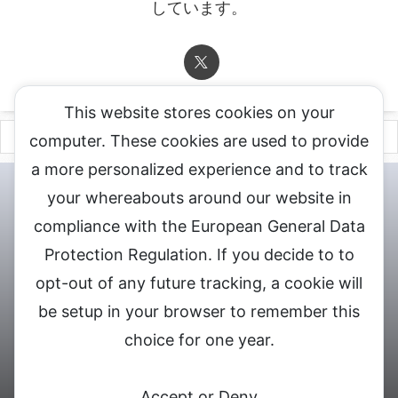
しています。
This website stores cookies on your
computer. These cookies are used to provide
a more personalized experience and to track
チャットレディ登録申込
DXLIVE求人.comへお問合せ
DXLIVE 退
your whereabouts around our website in
会・解約・移籍の申請
個人情報保護方針★
会社概要★
LIVEX公
compliance with the European General Data
式サイト
Protection Regulation. If you decide to to
DXLIVEのチャットレディ求人情報サイト
opt-out of any future tracking, a cookie will
be setup in your browser to remember this
choice for one year.
© 2026 DXライブ チャットレディ求人募集
Accept or Deny