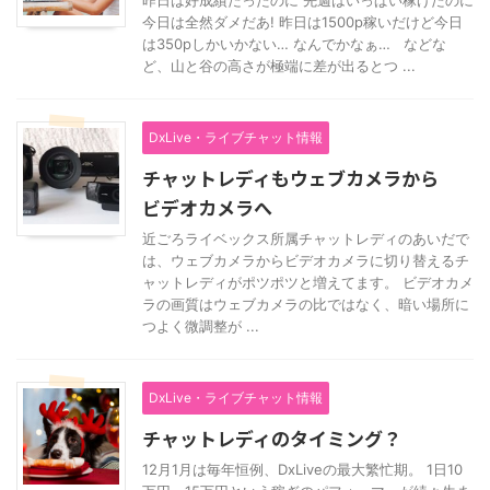
昨日は好成績だったのに 先週はいっぱい稼げたのに
今日は全然ダメだあ! 昨日は1500p稼いだけど今日
は350pしかいかない… なんでかなぁ… などな
ど、山と谷の高さが極端に差が出るとつ ...
DxLive・ライブチャット情報
チャットレディもウェブカメラから
ビデオカメラへ
近ごろライベックス所属チャットレディのあいだで
は、ウェブカメラからビデオカメラに切り替えるチ
ャットレディがポツポツと増えてます。 ビデオカメ
ラの画質はウェブカメラの比ではなく、暗い場所に
つよく微調整が ...
DxLive・ライブチャット情報
チャットレディのタイミング？
12月1月は毎年恒例、DxLiveの最大繁忙期。 1日10