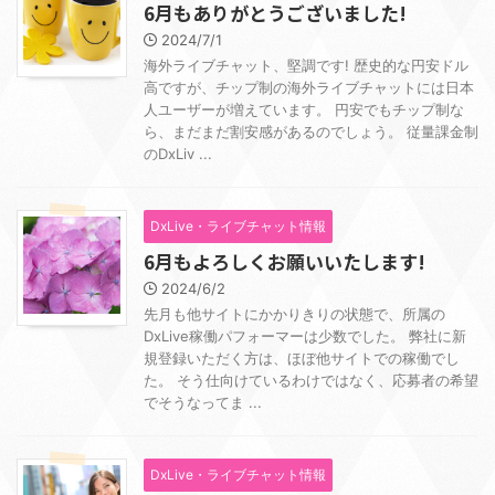
6月もありがとうございました!
2024/7/1
海外ライブチャット、堅調です! 歴史的な円安ドル
高ですが、チップ制の海外ライブチャットには日本
人ユーザーが増えています。 円安でもチップ制な
ら、まだまだ割安感があるのでしょう。 従量課金制
のDxLiv ...
DxLive・ライブチャット情報
6月もよろしくお願いいたします!
2024/6/2
先月も他サイトにかかりきりの状態で、所属の
DxLive稼働パフォーマーは少数でした。 弊社に新
規登録いただく方は、ほぼ他サイトでの稼働でし
た。 そう仕向けているわけではなく、応募者の希望
でそうなってま ...
DxLive・ライブチャット情報