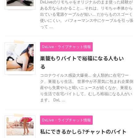
DxLiveのリモちゃをオリジナルのまま使った経験が
ある方ならわかること… それは、リモちゃ本体から
出ている電源ケーブルが短い… だからものスゴーく
使いにくい。 パフォーマンス中にケーブルを引っ張
って ...
DxLive・ライブチャット情報
巣籠もりバイトで裕福になる人もい
る
コロナウイルス感染大爆発… 全人類的に在宅ワー
ク、巣籠もり生活。 世界中が不景気に包まれ企業倒
産やら失業やらと暗いニュースが続くなか、巣籠も
り生活で在宅バイトして、むしろ裕福になる人がい
ます。 DxL ...
DxLive・ライブチャット情報
私にできるかしら?チャットのバイト