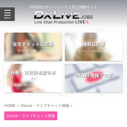
DXLIVEのチャットレディ求人情報サイト
在宅チャットに応募
通勤に応募
在宅でお仕事しよう！
チャットルームに通勤
移籍・再登録希望の方
DXLIVE情報ブログ
へ
チャットに関するブログ
初めに知っておきたい情報
HOME
>
DxLive・ライブチャット情報
>
DxLive・ライブチャット情報