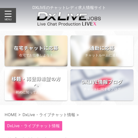
DXLIVEのチャットレディ求人情報サイト
在宅チャットに応募
通勤に応募
在宅でお仕事しよう！
チャットルームに通勤
移籍・再登録希望の方
DXLIVE情報ブログ
へ
チャットに関するブログ
初めに知っておきたい情報
HOME
>
DxLive・ライブチャット情報
>
DxLive・ライブチャット情報