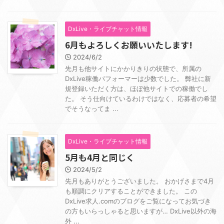
DxLive・ライブチャット情報
6月もよろしくお願いいたします!
2024/6/2
先月も他サイトにかかりきりの状態で、所属の
DxLive稼働パフォーマーは少数でした。 弊社に新
規登録いただく方は、ほぼ他サイトでの稼働でし
た。 そう仕向けているわけではなく、応募者の希望
でそうなってま ...
DxLive・ライブチャット情報
5月も4月と同じく
2024/5/2
先月もありがとうございました。 おかげさまで4月
も順調にクリアすることができました。 この
DxLive求人.comのブログをご覧になってお気づき
の方もいらっしゃると思いますが… DxLive以外の海
外 ...