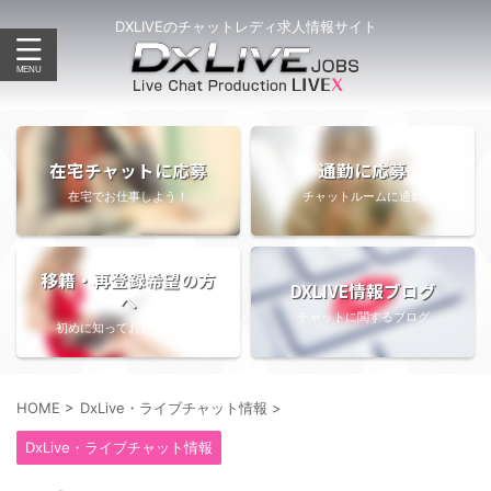
DXLIVEのチャットレディ求人情報サイト
在宅チャットに応募
通勤に応募
在宅でお仕事しよう！
チャットルームに通勤
移籍・再登録希望の方
DXLIVE情報ブログ
へ
チャットに関するブログ
初めに知っておきたい情報
HOME
>
DxLive・ライブチャット情報
>
DxLive・ライブチャット情報