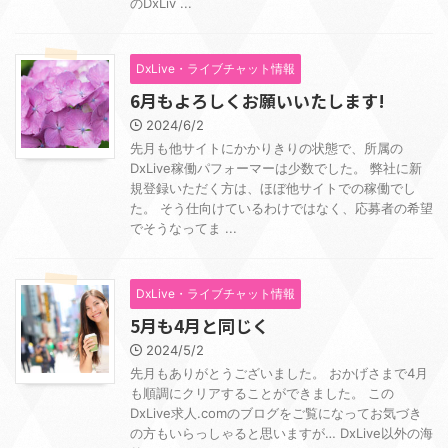
のDxLiv ...
DxLive・ライブチャット情報
6月もよろしくお願いいたします!
2024/6/2
先月も他サイトにかかりきりの状態で、所属の
DxLive稼働パフォーマーは少数でした。 弊社に新
規登録いただく方は、ほぼ他サイトでの稼働でし
た。 そう仕向けているわけではなく、応募者の希望
でそうなってま ...
DxLive・ライブチャット情報
5月も4月と同じく
2024/5/2
先月もありがとうございました。 おかげさまで4月
も順調にクリアすることができました。 この
DxLive求人.comのブログをご覧になってお気づき
の方もいらっしゃると思いますが… DxLive以外の海