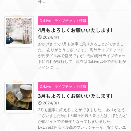
外 ...
DxLive・ライブチャット情報
4月もよろしくお願いいたします!
2024/4/1
おかげさまで3月も無事に乗りきることができまし
た。 ありがとうございます。 海外ライブチャット
が円安ドル高で盛況ですが、他の海外ライブチャッ
トに流れが移行して、現在はDxLive以外での活動が
メインに ...
DxLive・ライブチャット情報
3月もよろしくお願いいたします!
2024/3/1
2月も無事に終えることができました。 ありがとう
ございました!先月の弊社所属の皆さんは、ほとんど
が他サイトでの稼働となってしまいました。
DxLiveは円安ドル高のプレッシャーが、安くないユ