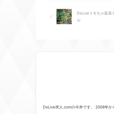
DxLiveリモちゃ延
ル
DxLive求人.comの今井です。 2008