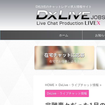
DXLIVEのチャットレディ求人情報サイト
ホーム
お知ら
在宅チャットに応募
在宅でお仕事しよう！
HOME
>
DxLive・ライブチャット情報
>
DxLive・ライブチャット情報