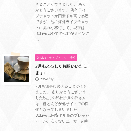
きることができました。 あり
がとうございます。 海外ライ
ブチャットが円安ドル高で盛況
ですが、他の海外ライブチャッ
トに流れが移行して、現在は
DxLive以外での活動がメインに
...
DxLive・ライブチャット情報
3月もよろしくお願いいたし
ます!
2024/3/1
2月も無事に終えることができ
ました。 ありがとうございま
した!先月の弊社所属の皆さん
は、ほとんどが他サイトでの稼
働となってしまいました。
DxLiveは円安ドル高のプレッシ
ャーが、安くないユーザーの利
...