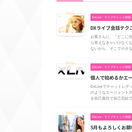
DxLive・ライブチャット情報
DXライブ会話テク
お客さんに、「どこに住
ら答えなきゃいけなくな
ないから、そこで小さな"嘘
DxLive・ライブチャット情報
個人で始めるかエ
DxLiveでチャットレ
のようなエージェント(
を自己責任で自己完結でき
DxLive・ライブチャット情報
5月もよろしくお願