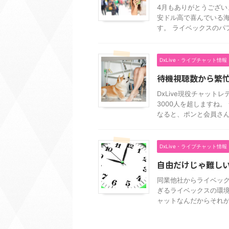
4月もありがとうござい
安ドル高で喜んでいる海
す。 ライベックスのパフォ
DxLive・ライブチャット情報
待機視聴数から繁
DxLive現役チャット
3000人を超しますね
なると、ポンと会員さんが 
DxLive・ライブチャット情報
自由だけじゃ難し
同業他社からライベッ
ぎるライベックスの環境
ャットなんだからそれが当