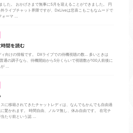
ました。 おかげさまで無事に5月を迎えることができました。 円
外ライブチャット界隈ですが、DxLiveは悲喜こもごもなムードで
ーマ ...
忙時間を読む
レディ向けの情報です。 DXライブでの待機視聴の数… 多いときは
。 普通の調子なら、待機開始から5分くらいで視聴数が100人前後に
...
い
クスに移籍されてきたチャットレディは、なんでもかんでも自由過
に驚かれます。 時間自由、ノルマ無し、休み自由です。 在宅チ
たり前という認 ...