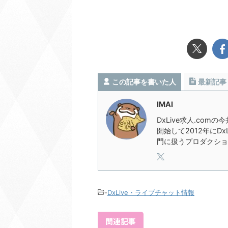
この記事を書いた人
最新記事
IMAI
DxLive求人.com
開始して2012年にD
門に扱うプロダクショ
-
DxLive・ライブチャット情報
関連記事