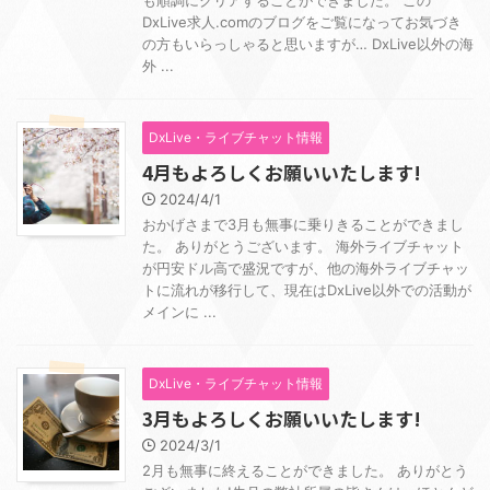
も順調にクリアすることができました。 この
DxLive求人.comのブログをご覧になってお気づき
の方もいらっしゃると思いますが… DxLive以外の海
外 ...
DxLive・ライブチャット情報
4月もよろしくお願いいたします!
2024/4/1
おかげさまで3月も無事に乗りきることができまし
た。 ありがとうございます。 海外ライブチャット
が円安ドル高で盛況ですが、他の海外ライブチャッ
トに流れが移行して、現在はDxLive以外での活動が
メインに ...
DxLive・ライブチャット情報
3月もよろしくお願いいたします!
2024/3/1
2月も無事に終えることができました。 ありがとう