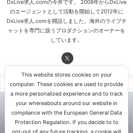
DxLive求人.comの今井です。 2008年からDxLive
のエージェントとして活動を開始して2012年に
DxLive求人.comを開設しました。海外のライブチ
ャットを専門に扱うプロダクションのオーナーを
しています。
This website stores cookies on your
computer. These cookies are used to provide
a more personalized experience and to track
チャットレディ登録申込
DXLIVE求人.comへお問合せ
DXLIVE 退
your whereabouts around our website in
会・解約・移籍の申請
個人情報保護方針★
会社概要★
LIVEX公
compliance with the European General Data
式サイト
Protection Regulation. If you decide to to
DXLIVEのチャットレディ求人情報サイト
opt-out of any future tracking, a cookie will