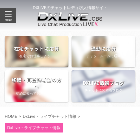
DXLIVEのチャットレディ求人情報サイト
在宅チャットに応募
通勤に応募
在宅でお仕事しよう！
チャットルームに通勤
移籍・再登録希望の方
DXLIVE情報ブログ
へ
チャットに関するブログ
初めに知っておきたい情報
HOME
>
DxLive・ライブチャット情報
>
DxLive・ライブチャット情報