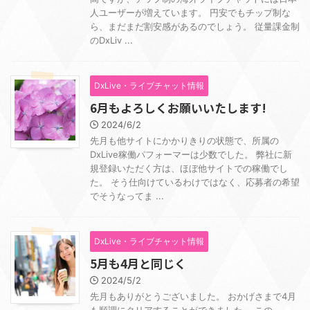
人ユーザーが増えています。 円安でもチップ制な
ら、まだまだ割安感があるのでしょう。 従量課金制
のDxLiv ...
DxLive・ライブチャット情報
6月もよろしくお願いいたします!
2024/6/2
先月も他サイトにかかりきりの状態で、所属の
DxLive稼働パフォーマーは少数でした。 弊社に新
規登録いただく方は、ほぼ他サイトでの稼働でし
た。 そう仕向けているわけではなく、応募者の希望
でそうなってま ...
DxLive・ライブチャット情報
5月も4月と同じく
2024/5/2
先月もありがとうございました。 おかげさまで4月