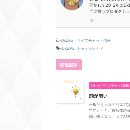
開始して2012年にD
門に扱うプロダクショ
-
DxLive・ライブチャット情報
-
DXLIVE
,
チャットレディ
関連記事
DxLive・ライブチャット情報
顔が暗い
一般的な日本の部屋では
て向かうと、被写体の
顔が暗くなる。 その状態