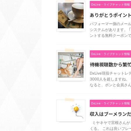
DxLive・ライブチャット情報
ありがとうポイン
パフォーマー側のメー
システムがあります。 
ントする無料クーポンです。 
DxLive・ライブチャット情報
待機視聴数から繁
DxLive現役チャット
3000人を超しますね
なると、ポンと会員さんが 
DxLive・ライブチャット情報
収入はブーメラン
ミヤネヤで宮根さんがこ
くる。 これは良いフレ