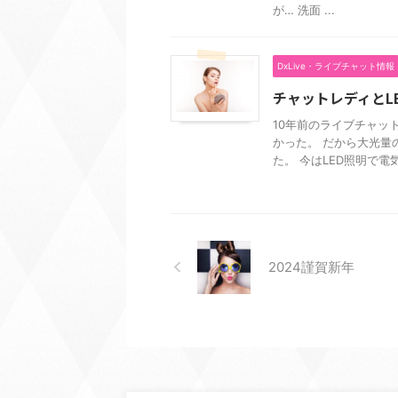
が… 洗面 ...
DxLive・ライブチャット情報
チャットレディとL
10年前のライブチャッ
かった。 だから大光量
た。 今はLED照明で電気
2024謹賀新年