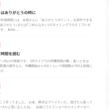
トはありがとうの時に
ル作成画面には、会員さんに『ありがとうポイント』を添付できる
｢ありがとう｣または｢ごめんなさい｣のタイミングで小さくプレゼ
&nbs ...
忙時間を読む
レディ向けの情報です。 DXライブでの待機視聴の数… 多いときは
。 普通の調子なら、待機開始から5分くらいで視聴数が100人前後に
...
だ
う言ってました。 お金、稼ぎはブーメランだ… 投げたら返って
ーズだと思いましたね。 以前にワイドショーのコメンテーター