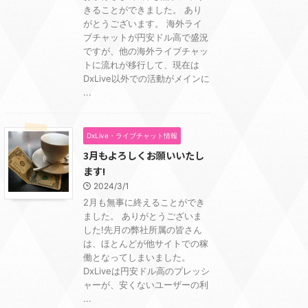
きることができました。 あり
がとうございます。 海外ライ
ブチャットが円安ドル高で盛況
ですが、他の海外ライブチャッ
トに流れが移行して、現在は
DxLive以外での活動がメインに
...
DxLive・ライブチャット情報
3月もよろしくお願いいたし
ます!
2024/3/1
2月も無事に終えることができ
ました。 ありがとうございま
した!先月の弊社所属の皆さん
は、ほとんどが他サイトでの稼
働となってしまいました。
DxLiveは円安ドル高のプレッシ
ャーが、安くないユーザーの利
...