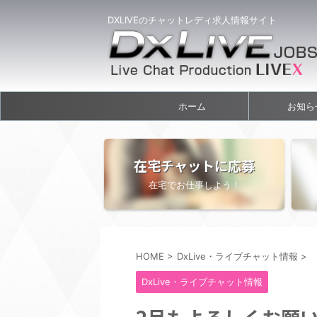
DXLIVEのチャットレディ求人情報サイト
ホーム
お知ら
在宅チャットに応募
在宅でお仕事しよう！
HOME
>
DxLive・ライブチャット情報
>
DxLive・ライブチャット情報