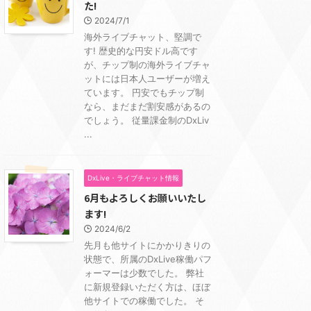
た!
2024/7/1
海外ライブチャット、堅調で
す! 歴史的な円安ドル高です
が、チップ制の海外ライブチャ
ットには日本人ユーザーが増え
ています。 円安でもチップ制
なら、まだまだ割安感があるの
でしょう。 従量課金制のDxLiv
...
DxLive・ライブチャット情報
6月もよろしくお願いいたし
ます!
2024/6/2
先月も他サイトにかかりきりの
状態で、所属のDxLive稼働パフ
ォーマーは少数でした。 弊社
に新規登録いただく方は、ほぼ
他サイトでの稼働でした。 そ