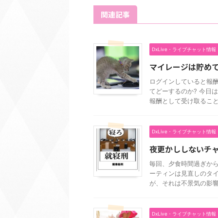
関連記事
DxLive・ライブチャット情報
マイレージは貯めて
ログインしていると報酬
てどーするのか? 今日
報酬として受け取ることも
DxLive・ライブチャット情報
夜更かししないチ
毎回、夕食時間過ぎから
ーティンは見直しのタイ
が、それは不景気の影響だ
DxLive・ライブチャット情報