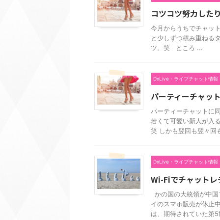
コツコツ努力した
今月からうちでチャッ
と少しずつ積み重ねる
ツ。笑 ところ ...
DxLive・ライブチャット情報
パーティーチャッ
パーティーチャットに同
若くて可愛い新人が入
笑 しかも翌回も翌々回も 
DxLive・ライブチャット情報
Wi-Fiでチャット
かの国の大統領が中国
イのスマホ販売が休止
は、期待されていた第5世代