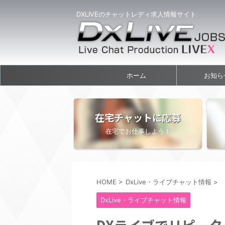
DXLIVEのチャットレディ求人情報サイト
ホーム
お知ら
在宅チャットに応募
在宅でお仕事しよう！
HOME
>
DxLive・ライブチャット情報
>
DxLive・ライブチャット情報