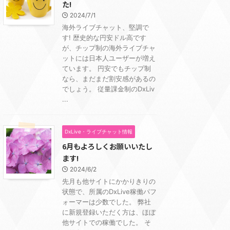
た!
2024/7/1
海外ライブチャット、堅調で
す! 歴史的な円安ドル高です
が、チップ制の海外ライブチャ
ットには日本人ユーザーが増え
ています。 円安でもチップ制
なら、まだまだ割安感があるの
でしょう。 従量課金制のDxLiv
...
DxLive・ライブチャット情報
6月もよろしくお願いいたし
ます!
2024/6/2
先月も他サイトにかかりきりの
状態で、所属のDxLive稼働パフ
ォーマーは少数でした。 弊社
に新規登録いただく方は、ほぼ
他サイトでの稼働でした。 そ