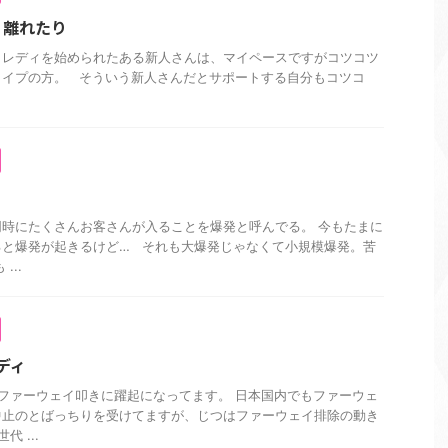
り離れたり
トレディを始められたある新人さんは、マイペースですがコツコツ
タイプの方。 そういう新人さんだとサポートする自分もコツコ
ト
時にたくさんお客さんが入ることを爆発と呼んでる。 今もたまに
ると爆発が起きるけど… それも大爆発じゃなくて小規模爆発。苦
...
レディ
ファーウェイ叩きに躍起になってます。 日本国内でもファーウェ
中止のとばっちりを受けてますが、じつはファーウェイ排除の動き
 ...