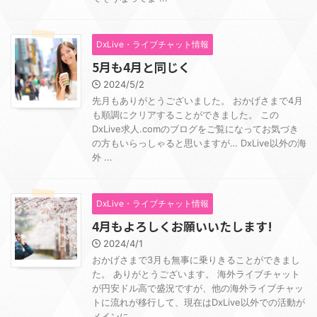
DxLive・ライブチャット情報
5月も4月と同じく
2024/5/2
先月もありがとうございました。 おかげさまで4月
も順調にクリアすることができました。 この
DxLive求人.comのブログをご覧になってお気づき
の方もいらっしゃると思いますが… DxLive以外の海
外 ...
DxLive・ライブチャット情報
4月もよろしくお願いいたします!
2024/4/1
おかげさまで3月も無事に乗りきることができまし
た。 ありがとうございます。 海外ライブチャット
が円安ドル高で盛況ですが、他の海外ライブチャッ
トに流れが移行して、現在はDxLive以外での活動が
メインに ...