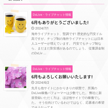
DxLive・ライブチャット情報
6月もありがとうございました!
2024/7/1
海外ライブチャット、堅調です! 歴史的な円安ドル
高ですが、チップ制の海外ライブチャットには日本
人ユーザーが増えています。 円安でもチップ制な
ら、まだまだ割安感があるのでしょう。 従量課金制
のDxLiv ...
DxLive・ライブチャット情報
6月もよろしくお願いいたします!
2024/6/2
先月も他サイトにかかりきりの状態で、所属の
DxLive稼働パフォーマーは少数でした。 弊社に新
規登録いただく方は、ほぼ他サイトでの稼働でし
た。 そう仕向けているわけではなく、応募者の希望
でそうなってま ...