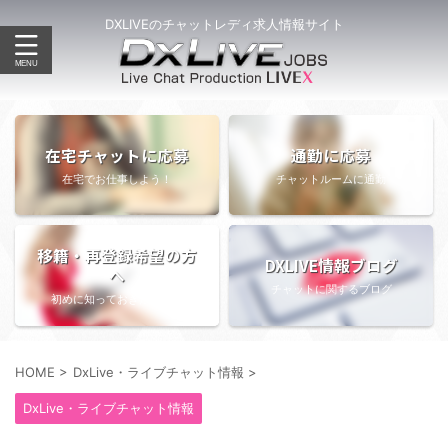
DXLIVEのチャットレディ求人情報サイト
在宅チャットに応募
通勤に応募
在宅でお仕事しよう！
チャットルームに通勤
移籍・再登録希望の方
DXLIVE情報ブログ
へ
チャットに関するブログ
初めに知っておきたい情報
HOME
>
DxLive・ライブチャット情報
>
DxLive・ライブチャット情報