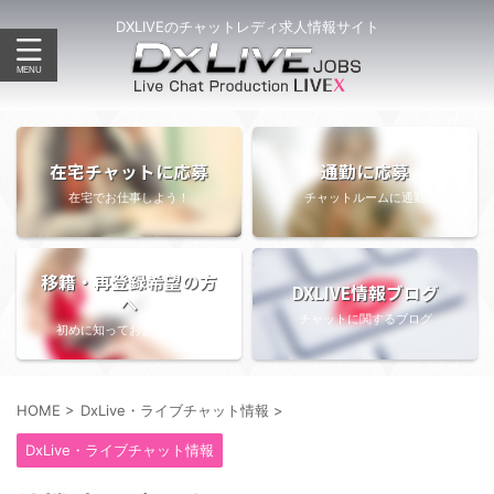
DXLIVEのチャットレディ求人情報サイト
在宅チャットに応募
通勤に応募
在宅でお仕事しよう！
チャットルームに通勤
移籍・再登録希望の方
DXLIVE情報ブログ
へ
チャットに関するブログ
初めに知っておきたい情報
HOME
>
DxLive・ライブチャット情報
>
DxLive・ライブチャット情報