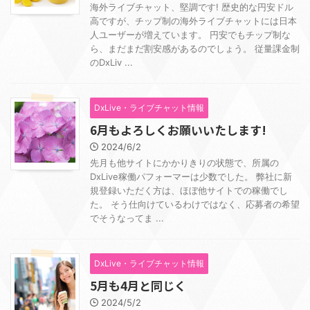
海外ライブチャット、堅調です! 歴史的な円安ドル
高ですが、チップ制の海外ライブチャットには日本
人ユーザーが増えています。 円安でもチップ制な
ら、まだまだ割安感があるのでしょう。 従量課金制
のDxLiv ...
DxLive・ライブチャット情報
6月もよろしくお願いいたします!
2024/6/2
先月も他サイトにかかりきりの状態で、所属の
DxLive稼働パフォーマーは少数でした。 弊社に新
規登録いただく方は、ほぼ他サイトでの稼働でし
た。 そう仕向けているわけではなく、応募者の希望
でそうなってま ...
DxLive・ライブチャット情報
5月も4月と同じく
2024/5/2