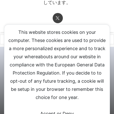
しています。
This website stores cookies on your
computer. These cookies are used to provide
a more personalized experience and to track
チャットレディ登録申込
DXLIVE求人.comへお問合せ
DXLIVE 退
your whereabouts around our website in
会・解約・移籍の申請
個人情報保護方針★
会社概要★
LIVEX公
compliance with the European General Data
式サイト
Protection Regulation. If you decide to to
DXLIVEのチャットレディ求人情報サイト
opt-out of any future tracking, a cookie will
be setup in your browser to remember this
choice for one year.
© 2026 DXライブ チャットレディ求人募集
Accept or Deny