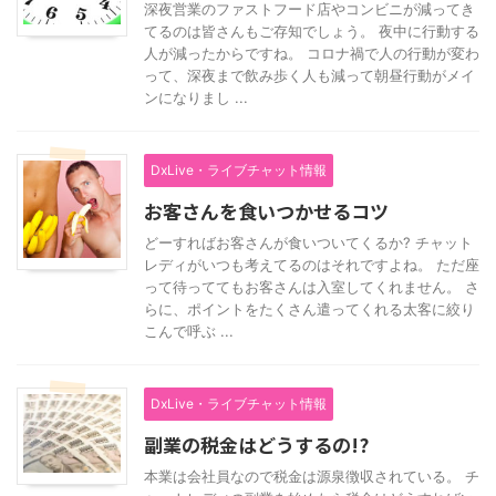
深夜営業のファストフード店やコンビニが減ってき
てるのは皆さんもご存知でしょう。 夜中に行動する
人が減ったからですね。 コロナ禍で人の行動が変わ
って、深夜まで飲み歩く人も減って朝昼行動がメイ
ンになりまし ...
DxLive・ライブチャット情報
お客さんを食いつかせるコツ
どーすればお客さんが食いついてくるか? チャット
レディがいつも考えてるのはそれですよね。 ただ座
って待っててもお客さんは入室してくれません。 さ
らに、ポイントをたくさん遣ってくれる太客に絞り
こんで呼ぶ ...
DxLive・ライブチャット情報
副業の税金はどうするの!?
本業は会社員なので税金は源泉徴収されている。 チ