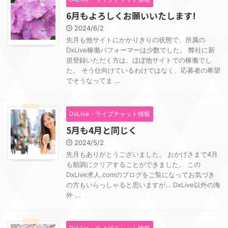
6月もよろしくお願いいたします!
2024/6/2
先月も他サイトにかかりきりの状態で、所属の
DxLive稼働パフォーマーは少数でした。 弊社に新
規登録いただく方は、ほぼ他サイトでの稼働でし
た。 そう仕向けているわけではなく、応募者の希望
でそうなってま ...
DxLive・ライブチャット情報
5月も4月と同じく
2024/5/2
先月もありがとうございました。 おかげさまで4月
も順調にクリアすることができました。 この
DxLive求人.comのブログをご覧になってお気づき
の方もいらっしゃると思いますが… DxLive以外の海
外 ...