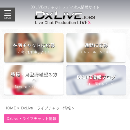
DXLIVEのチャットレディ求人情報サイト
在宅チャットに応募
通勤に応募
在宅でお仕事しよう！
チャットルームに通勤
移籍・再登録希望の方
DXLIVE情報ブログ
へ
チャットに関するブログ
初めに知っておきたい情報
HOME
>
DxLive・ライブチャット情報
>
DxLive・ライブチャット情報