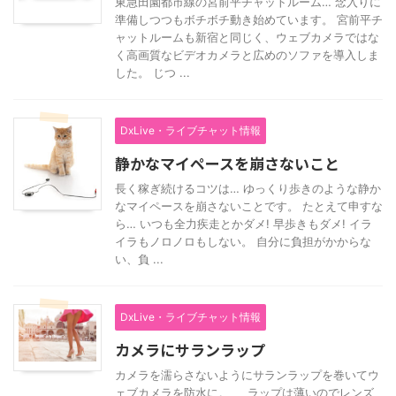
東急田園都市線の宮前平チャットルーム… 念入りに
準備しつつもボチボチ動き始めています。 宮前平チ
ャットルームも新宿と同じく、ウェブカメラではな
く高画質なビデオカメラと広めのソファを導入しま
した。 じつ ...
DxLive・ライブチャット情報
静かなマイペースを崩さないこと
長く稼ぎ続けるコツは… ゆっくり歩きのような静か
なマイペースを崩さないことです。 たとえて申すな
ら… いつも全力疾走とかダメ! 早歩きもダメ! イラ
イラもノロノロもしない。 自分に負担がかからな
い、負 ...
DxLive・ライブチャット情報
カメラにサランラップ
カメラを濡らさないようにサランラップを巻いてウ
ェブカメラを防水に。 ラップは薄いのでレンズ