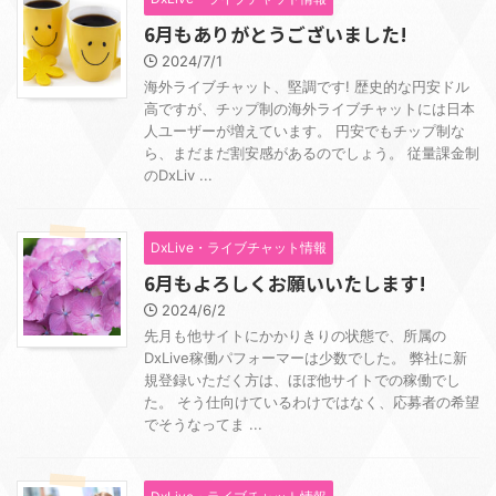
6月もありがとうございました!
2024/7/1
海外ライブチャット、堅調です! 歴史的な円安ドル
高ですが、チップ制の海外ライブチャットには日本
人ユーザーが増えています。 円安でもチップ制な
ら、まだまだ割安感があるのでしょう。 従量課金制
のDxLiv ...
DxLive・ライブチャット情報
6月もよろしくお願いいたします!
2024/6/2
先月も他サイトにかかりきりの状態で、所属の
DxLive稼働パフォーマーは少数でした。 弊社に新
規登録いただく方は、ほぼ他サイトでの稼働でし
た。 そう仕向けているわけではなく、応募者の希望
でそうなってま ...