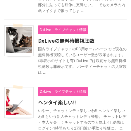
部分に貼っても映像に支障ない。 でもカメラの内
蔵マイクまで覆ってしま ...
DxLive・ライブチャット情報
DxLiveの無料待機視聴数
国内ライブチャットのPC用ホームページでは現在の
無料待機視聴しているユーザー数が表示されます。
(非表示のサイトも有) DxLiveでは以前から無料待機
視聴数は非表示です。 パーティーチャットの入室数
は ...
DxLive・ライブチャット情報
ヘンタイ楽しい!!
いやー、チャットレディ楽しいわ!! ヘンタイ楽しい
わ!! という新人チャットレディ登場。 チャットレデ
ィ本人が楽しくチャットするので人気上々! 結果は
ログイン1時間あたり2万円近い手取り報酬に。 こ