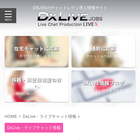
DXLIVEのチャットレディ求人情報サイト
在宅チャットに応募
通勤に応募
在宅でお仕事しよう！
チャットルームに通勤
移籍・再登録希望の方
DXLIVE情報ブログ
へ
チャットに関するブログ
初めに知っておきたい情報
HOME
>
DxLive・ライブチャット情報
>
DxLive・ライブチャット情報