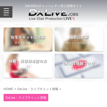
DXLIVEのチャットレディ求人情報サイト
在宅チャットに応募
通勤に応募
在宅でお仕事しよう！
チャットルームに通勤
移籍・再登録希望の方
DXLIVE情報ブログ
へ
チャットに関するブログ
初めに知っておきたい情報
HOME
>
DxLive・ライブチャット情報
>
DxLive・ライブチャット情報