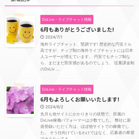
DxLive・ライブチャット情報
6月もありがとうございました!
2024/7/1
海外ライブチャット、堅調です! 歴史的な円安ドル
高ですが、チップ制の海外ライブチャットには日本
人ユーザーが増えています。 円安でもチップ制な
ら、まだまだ割安感があるのでしょう。 従量課金制
のDxLiv ...
DxLive・ライブチャット情報
6月もよろしくお願いいたします!
2024/6/2
先月も他サイトにかかりきりの状態で、所属の
DxLive稼働パフォーマーは少数でした。 弊社に新
規登録いただく方は、ほぼ他サイトでの稼働でし
た。 そう仕向けているわけではなく、応募者の希望
でそうなってま ...