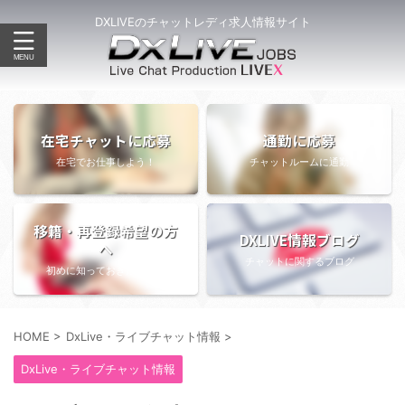
DXLIVEのチャットレディ求人情報サイト
在宅チャットに応募
通勤に応募
在宅でお仕事しよう！
チャットルームに通勤
移籍・再登録希望の方
DXLIVE情報ブログ
へ
チャットに関するブログ
初めに知っておきたい情報
HOME
>
DxLive・ライブチャット情報
>
DxLive・ライブチャット情報