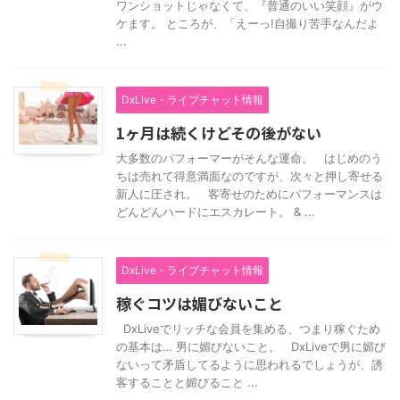
ワンショットじゃなくて、『普通のいい笑顔』がウ
ケます。 ところが、「えーっ!自撮り苦手なんだよ
...
DxLive・ライブチャット情報
1ヶ月は続くけどその後がない
大多数のパフォーマーがそんな運命。 はじめのう
ちは売れて得意満面なのですが、次々と押し寄せる
新人に圧され。 客寄せのためにパフォーマンスは
どんどんハードにエスカレート。 & ...
DxLive・ライブチャット情報
稼ぐコツは媚びないこと
DxLiveでリッチな会員を集める、つまり稼ぐため
の基本は… 男に媚びないこと。 DxLiveで男に媚び
ないって矛盾してるように思われるでしょうが、誘
客することと媚びること ...