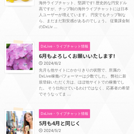
海外ライブチャット、堅調です! 歴史的な円安ドル
高ですが、チップ制の海外ライブチャットには日本
人ユーザーが増えています。 円安でもチップ制な
ら、まだまだ割安感があるのでしょう。 従量課金制
のDxLiv ...
DxLive・ライブチャット情報
6月もよろしくお願いいたします!
2024/6/2
先月も他サイトにかかりきりの状態で、所属の
DxLive稼働パフォーマーは少数でした。 弊社に新
規登録いただく方は、ほぼ他サイトでの稼働でし
た。 そう仕向けているわけではなく、応募者の希望
でそうなってま ...
DxLive・ライブチャット情報
5月も4月と同じく
2024/5/2