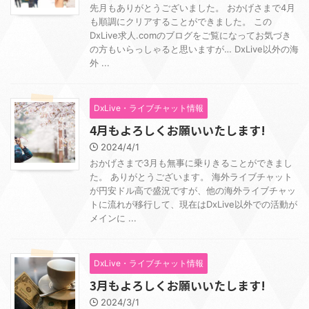
先月もありがとうございました。 おかげさまで4月
も順調にクリアすることができました。 この
DxLive求人.comのブログをご覧になってお気づき
の方もいらっしゃると思いますが… DxLive以外の海
外 ...
DxLive・ライブチャット情報
4月もよろしくお願いいたします!
2024/4/1
おかげさまで3月も無事に乗りきることができまし
た。 ありがとうございます。 海外ライブチャット
が円安ドル高で盛況ですが、他の海外ライブチャッ
トに流れが移行して、現在はDxLive以外での活動が
メインに ...
DxLive・ライブチャット情報
3月もよろしくお願いいたします!
2024/3/1