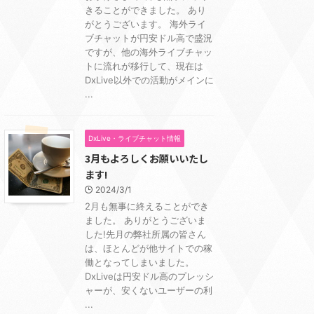
きることができました。 あり
がとうございます。 海外ライ
ブチャットが円安ドル高で盛況
ですが、他の海外ライブチャッ
トに流れが移行して、現在は
DxLive以外での活動がメインに
...
DxLive・ライブチャット情報
3月もよろしくお願いいたし
ます!
2024/3/1
2月も無事に終えることができ
ました。 ありがとうございま
した!先月の弊社所属の皆さん
は、ほとんどが他サイトでの稼
働となってしまいました。
DxLiveは円安ドル高のプレッシ
ャーが、安くないユーザーの利
...