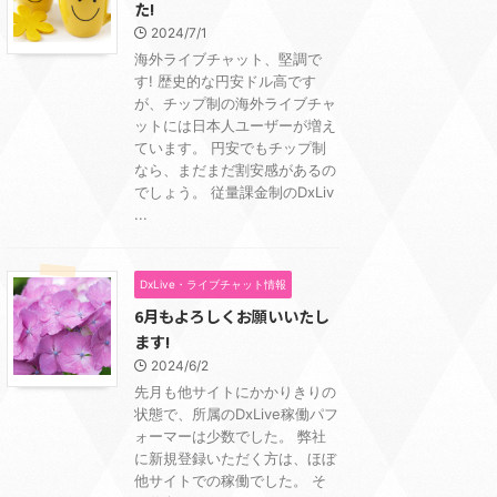
た!
2024/7/1
海外ライブチャット、堅調で
す! 歴史的な円安ドル高です
が、チップ制の海外ライブチャ
ットには日本人ユーザーが増え
ています。 円安でもチップ制
なら、まだまだ割安感があるの
でしょう。 従量課金制のDxLiv
...
DxLive・ライブチャット情報
6月もよろしくお願いいたし
ます!
2024/6/2
先月も他サイトにかかりきりの
状態で、所属のDxLive稼働パフ
ォーマーは少数でした。 弊社
に新規登録いただく方は、ほぼ
他サイトでの稼働でした。 そ