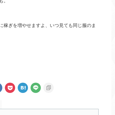
も。
に稼ぎを増やせますよ、いつ見ても同じ服のま