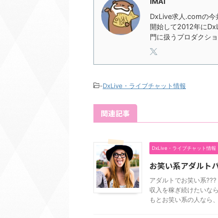
IMAI
DxLive求人.com
開始して2012年にD
門に扱うプロダクショ
-
DxLive・ライブチャット情報
関連記事
DxLive・ライブチャット情報
お笑い系アダルト
アダルトでお笑い系??
収入を稼ぎ続けたいなら
もとお笑い系の人なら、ア