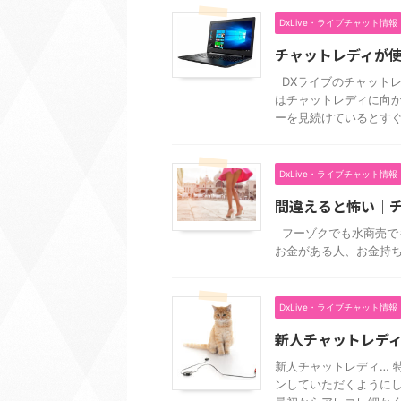
DxLive・ライブチャット情報
チャットレディが
DXライブのチャットレ
はチャットレディに向か
ーを見続けているとすぐ .
DxLive・ライブチャット情報
間違えると怖い｜
フーゾクでも水商売で
お金がある人、お金持ち
DxLive・ライブチャット情報
新人チャットレデ
新人チャットレディ… 
ンしていただくようにし