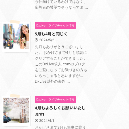
う仕向けているわけではなく、
応募者の希望でそうなってま ...
DxLive・ライブチャット情報
5月も4月と同じく
2024/5/2
先月もありがとうございまし
た。 おかげさまで4月も順調に
クリアすることができました。
このDxLive求人.comのブログ
をご覧になってお気づきの方も
いらっしゃると思いますが…
DxLive以外の海外 ...
DxLive・ライブチャット情報
4月もよろしくお願いいたし
ます!
2024/4/1
おかげさまで3月も無事に乗り