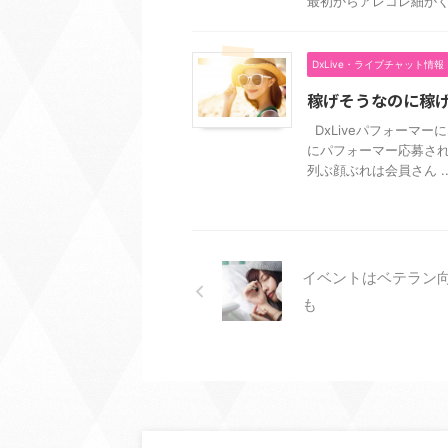
最初からアレコレ細かくプ
DxLive・ライブチャット情報
稼げそうなのに稼
DxLiveパフォーマ
にパフォーマー応募され
列ぶ顔ぶれは会員さん ..
イベントはベテラン
も