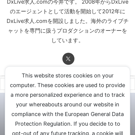
DxLive求人.comの今井です。 2008年からDxLive
のエージェントとして活動を開始して2012年に
DxLive求人.comを開設しました。海外のライブチ
ャットを専門に扱うプロダクションのオーナーを
しています。
This website stores cookies on your
computer. These cookies are used to provide
a more personalized experience and to track
チャットレディ登録申込
DXLIVE求人.comへお問合せ
DXLIVE 退
your whereabouts around our website in
会・解約・移籍の申請
個人情報保護方針★
会社概要★
LIVEX公
compliance with the European General Data
式サイト
Protection Regulation. If you decide to to
DXLIVEのチャットレディ求人情報サイト
opt-out of any future tracking, a cookie will