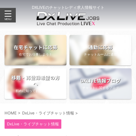
DXLIVEのチャットレディ求人情報サイト
在宅チャットに応募
通勤に応募
在宅でお仕事しよう！
チャットルームに通勤
移籍・再登録希望の方
DXLIVE情報ブログ
へ
チャットに関するブログ
初めに知っておきたい情報
HOME
>
DxLive・ライブチャット情報
>
DxLive・ライブチャット情報