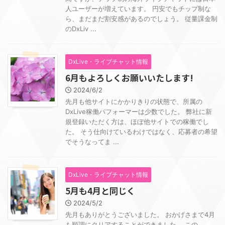
人ユーザーが増えています。 円安でもチップ制な
ら、まだまだ割安感があるのでしょう。 従量課金制
のDxLiv ...
DxLive・ライブチャット情報
6月もよろしくお願いいたします!
2024/6/2
先月も他サイトにかかりきりの状態で、所属の
DxLive稼働パフォーマーは少数でした。 弊社に新
規登録いただく方は、ほぼ他サイトでの稼働でし
た。 そう仕向けているわけではなく、応募者の希望
でそうなってま ...
DxLive・ライブチャット情報
5月も4月と同じく
2024/5/2
先月もありがとうございました。 おかげさまで4月
も順調にクリアすることができました。 この