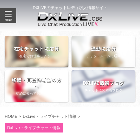
DXLIVEのチャットレディ求人情報サイト
在宅チャットに応募
通勤に応募
在宅でお仕事しよう！
チャットルームに通勤
移籍・再登録希望の方
DXLIVE情報ブログ
へ
チャットに関するブログ
初めに知っておきたい情報
HOME
>
DxLive・ライブチャット情報
>
DxLive・ライブチャット情報