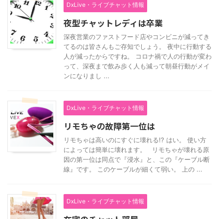
DxLive・ライブチャット情報
夜型チャットレディは卒業
深夜営業のファストフード店やコンビニが減ってき
てるのは皆さんもご存知でしょう。 夜中に行動する
人が減ったからですね。 コロナ禍で人の行動が変わ
って、深夜まで飲み歩く人も減って朝昼行動がメイ
ンになりまし ...
DxLive・ライブチャット情報
リモちゃの故障第一位は
リモちゃは高いのにすぐに壊れる!? はい。 使い方
によっては簡単に壊れます。 リモちゃが壊れる原
因の第一位は同点で『浸水』と、この『ケーブル断
線』です。 このケーブルが細くて弱い。 上の ...
DxLive・ライブチャット情報