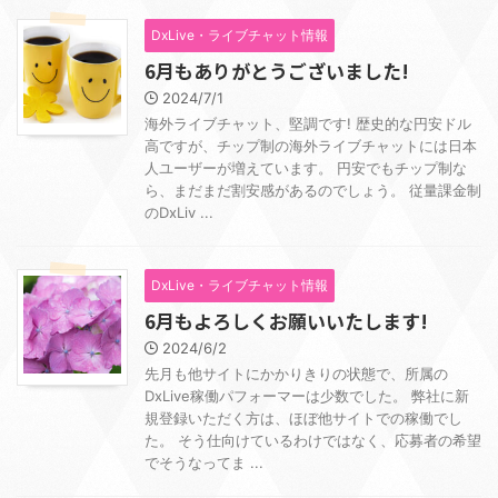
DxLive・ライブチャット情報
6月もありがとうございました!
2024/7/1
海外ライブチャット、堅調です! 歴史的な円安ドル
高ですが、チップ制の海外ライブチャットには日本
人ユーザーが増えています。 円安でもチップ制な
ら、まだまだ割安感があるのでしょう。 従量課金制
のDxLiv ...
DxLive・ライブチャット情報
6月もよろしくお願いいたします!
2024/6/2
先月も他サイトにかかりきりの状態で、所属の
DxLive稼働パフォーマーは少数でした。 弊社に新
規登録いただく方は、ほぼ他サイトでの稼働でし
た。 そう仕向けているわけではなく、応募者の希望
でそうなってま ...