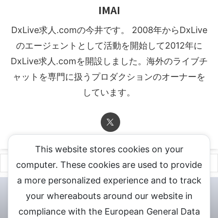
IMAI
DxLive求人.comの今井です。 2008年からDxLive
のエージェントとして活動を開始して2012年に
DxLive求人.comを開設しました。海外のライブチ
ャットを専門に扱うプロダクションのオーナーを
しています。
This website stores cookies on your
computer. These cookies are used to provide
a more personalized experience and to track
チャットレディ登録申込
DXLIVE求人.comへお問合せ
DXLIVE 退
your whereabouts around our website in
会・解約・移籍の申請
個人情報保護方針★
会社概要★
LIVEX公
compliance with the European General Data
式サイト