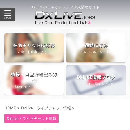
DXLIVEのチャットレディ求人情報サイト
在宅チャットに応募
通勤に応募
在宅でお仕事しよう！
チャットルームに通勤
移籍・再登録希望の方
DXLIVE情報ブログ
へ
チャットに関するブログ
初めに知っておきたい情報
HOME
>
DxLive・ライブチャット情報
>
DxLive・ライブチャット情報