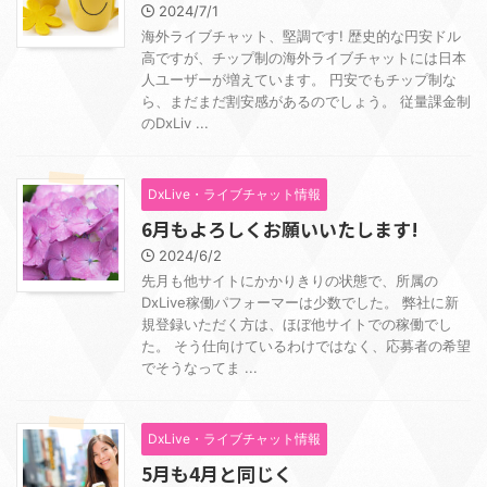
2024/7/1
海外ライブチャット、堅調です! 歴史的な円安ドル
高ですが、チップ制の海外ライブチャットには日本
人ユーザーが増えています。 円安でもチップ制な
ら、まだまだ割安感があるのでしょう。 従量課金制
のDxLiv ...
DxLive・ライブチャット情報
6月もよろしくお願いいたします!
2024/6/2
先月も他サイトにかかりきりの状態で、所属の
DxLive稼働パフォーマーは少数でした。 弊社に新
規登録いただく方は、ほぼ他サイトでの稼働でし
た。 そう仕向けているわけではなく、応募者の希望
でそうなってま ...
DxLive・ライブチャット情報
5月も4月と同じく