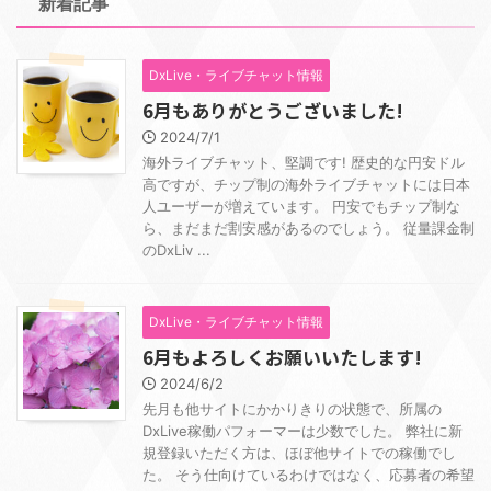
新着記事
DxLive・ライブチャット情報
6月もありがとうございました!
2024/7/1
海外ライブチャット、堅調です! 歴史的な円安ドル
高ですが、チップ制の海外ライブチャットには日本
人ユーザーが増えています。 円安でもチップ制な
ら、まだまだ割安感があるのでしょう。 従量課金制
のDxLiv ...
DxLive・ライブチャット情報
6月もよろしくお願いいたします!
2024/6/2
先月も他サイトにかかりきりの状態で、所属の
DxLive稼働パフォーマーは少数でした。 弊社に新
規登録いただく方は、ほぼ他サイトでの稼働でし
た。 そう仕向けているわけではなく、応募者の希望