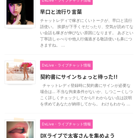
DxLive・ライブチャット情報
早口と流行り言葉
チャットレディで稼ぎにくいトークが、早口と流行
語使い。 挨拶が下手くそだったり、空気が読めてな
い会話も稼ぎが伸びない原因になります。 あざとい
丁寧語しゃべりや他人行儀過ぎる敬語使いも鼻につ
きますね。 ...
DxLive・ライブチャット情報
契約書にサインちょっと待った!!
チャットレディ登録時に契約書にサインが必要な
場合は… 不当な拘束条件がないか、しつこーくしつ
こく詳しくチェックしてから!! わからない点は説明
を求めてあなたが納得してから。 わけもわから ...
DxLive・ライブチャット情報
DXライブで太客さんを集めよう