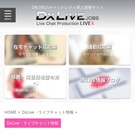
DXLIVEのチャットレディ求人情報サイト
在宅チャットに応募
通勤に応募
在宅でお仕事しよう！
チャットルームに通勤
移籍・再登録希望の方
DXLIVE情報ブログ
へ
チャットに関するブログ
初めに知っておきたい情報
HOME
>
DxLive・ライブチャット情報
>
DxLive・ライブチャット情報