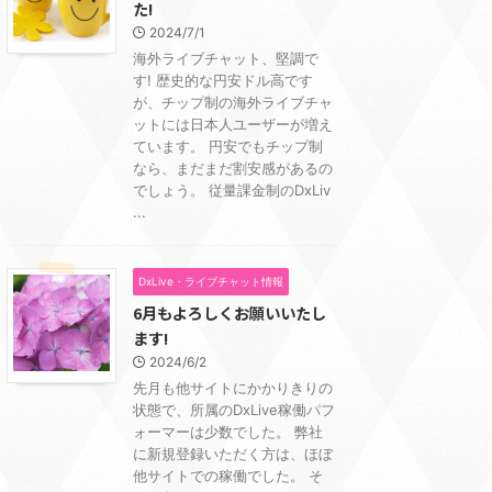
た!
2024/7/1
海外ライブチャット、堅調で
す! 歴史的な円安ドル高です
が、チップ制の海外ライブチャ
ットには日本人ユーザーが増え
ています。 円安でもチップ制
なら、まだまだ割安感があるの
でしょう。 従量課金制のDxLiv
...
DxLive・ライブチャット情報
6月もよろしくお願いいたし
ます!
2024/6/2
先月も他サイトにかかりきりの
状態で、所属のDxLive稼働パフ
ォーマーは少数でした。 弊社
に新規登録いただく方は、ほぼ
他サイトでの稼働でした。 そ