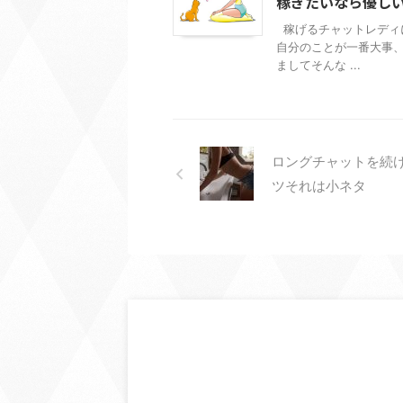
稼ぎたいなら優し
稼げるチャットレディ
自分のことが一番大事
ましてそんな ...
ロングチャットを続
ツそれは小ネタ