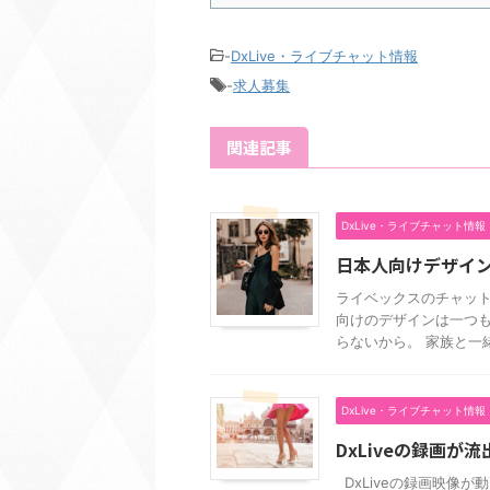
-
DxLive・ライブチャット情報
-
求人募集
関連記事
DxLive・ライブチャット情報
日本人向けデザイ
ライベックスのチャット
向けのデザインは一つも
らないから。 家族と一緒
DxLive・ライブチャット情報
DxLiveの録画が流
DxLiveの録画映像