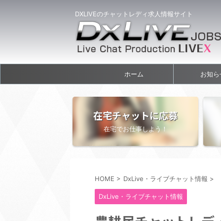
DXLIVEのチャットレディ求人情報サイト
ホーム
お知ら
在宅チャットに応募
在宅でお仕事しよう！
HOME
>
DxLive・ライブチャット情報
>
DxLive・ライブチャット情報