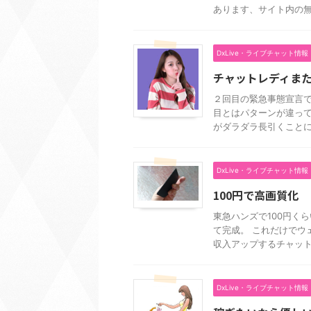
あります、サイト内の無
DxLive・ライブチャット情報
チャットレディま
２回目の緊急事態宣言で
目とはパターンが違って
がダラダラ長引くことにな
DxLive・ライブチャット情報
100円で高画質化
東急ハンズで100円く
て完成。 これだけでウ
収入アップするチャットレ
DxLive・ライブチャット情報