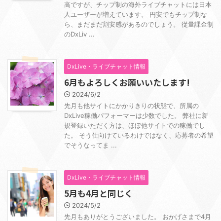
高ですが、チップ制の海外ライブチャットには日本
人ユーザーが増えています。 円安でもチップ制な
ら、まだまだ割安感があるのでしょう。 従量課金制
のDxLiv ...
DxLive・ライブチャット情報
6月もよろしくお願いいたします!
2024/6/2
先月も他サイトにかかりきりの状態で、所属の
DxLive稼働パフォーマーは少数でした。 弊社に新
規登録いただく方は、ほぼ他サイトでの稼働でし
た。 そう仕向けているわけではなく、応募者の希望
でそうなってま ...
DxLive・ライブチャット情報
5月も4月と同じく
2024/5/2
先月もありがとうございました。 おかげさまで4月