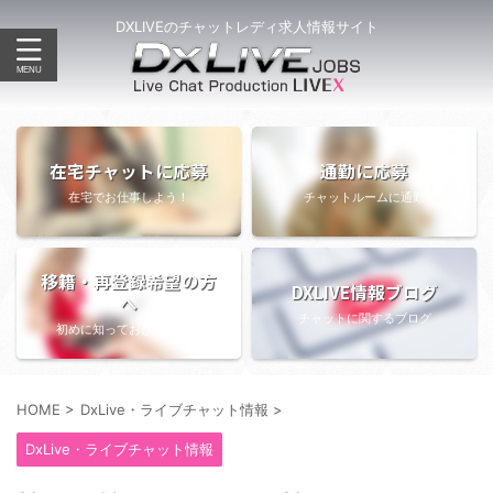
DXLIVEのチャットレディ求人情報サイト
在宅チャットに応募
通勤に応募
在宅でお仕事しよう！
チャットルームに通勤
移籍・再登録希望の方
DXLIVE情報ブログ
へ
チャットに関するブログ
初めに知っておきたい情報
HOME
>
DxLive・ライブチャット情報
>
DxLive・ライブチャット情報