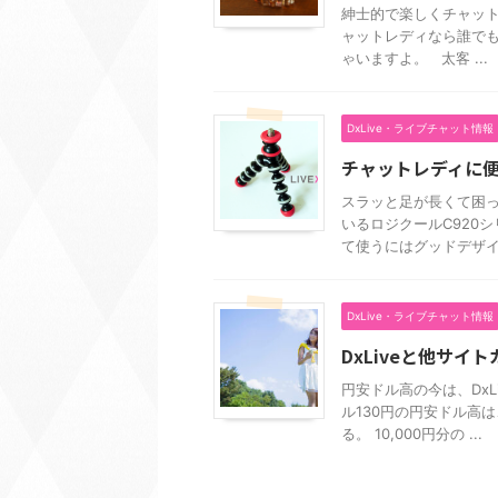
紳士的で楽しくチャット
ャットレディなら誰でも
ゃいますよ。 太客 ...
DxLive・ライブチャット情報
チャットレディに
スラッと足が長くて困っ
いるロジクールC920
て使うにはグッドデザイン
DxLive・ライブチャット情報
DxLiveと他サイ
円安ドル高の今は、DxL
ル130円の円安ドル高
る。 10,000円分の ...