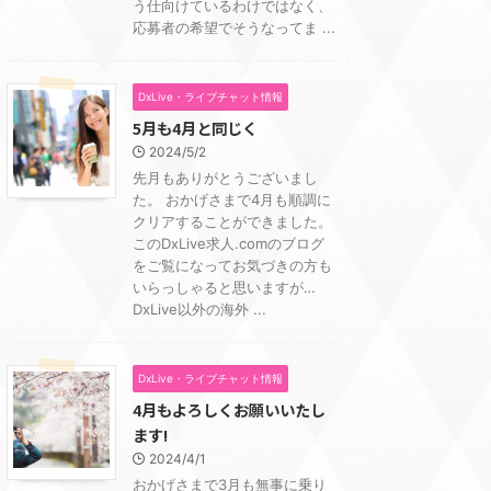
う仕向けているわけではなく、
応募者の希望でそうなってま ...
DxLive・ライブチャット情報
5月も4月と同じく
2024/5/2
先月もありがとうございまし
た。 おかげさまで4月も順調に
クリアすることができました。
このDxLive求人.comのブログ
をご覧になってお気づきの方も
いらっしゃると思いますが…
DxLive以外の海外 ...
DxLive・ライブチャット情報
4月もよろしくお願いいたし
ます!
2024/4/1
おかげさまで3月も無事に乗り