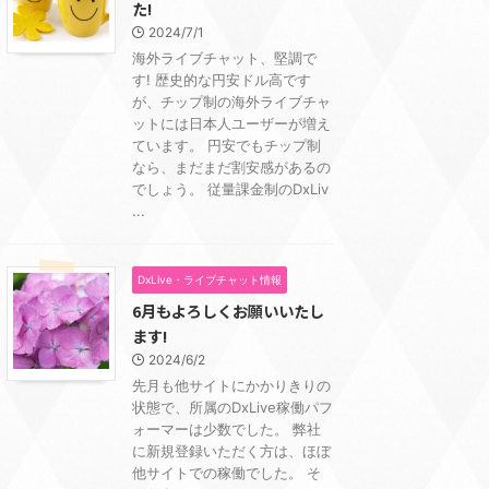
た!
2024/7/1
海外ライブチャット、堅調で
す! 歴史的な円安ドル高です
が、チップ制の海外ライブチャ
ットには日本人ユーザーが増え
ています。 円安でもチップ制
なら、まだまだ割安感があるの
でしょう。 従量課金制のDxLiv
...
DxLive・ライブチャット情報
6月もよろしくお願いいたし
ます!
2024/6/2
先月も他サイトにかかりきりの
状態で、所属のDxLive稼働パフ
ォーマーは少数でした。 弊社
に新規登録いただく方は、ほぼ
他サイトでの稼働でした。 そ