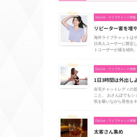
DxLive・ライブチャット情報
リピーター客を増
海外ライブチャットはサ
日本人ユーザーに限定し
トユーザーが減る傾向。 
DxLive・ライブチャット情報
1日3時間は外出し
在宅チャットレディの皆
こと。 おさんぽでもシ
気を吸いながら景色をキョ
DxLive・ライブチャット情報
太客さん集め