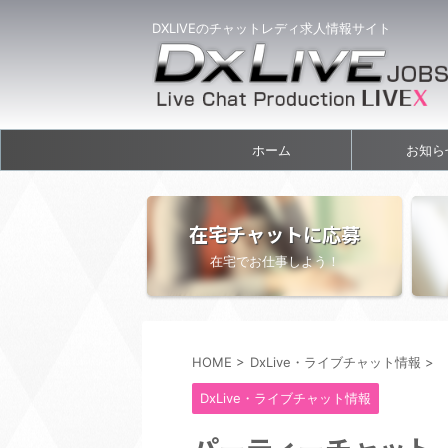
DXLIVEのチャットレディ求人情報サイト
ホーム
お知ら
在宅チャットに応募
在宅でお仕事しよう！
HOME
>
DxLive・ライブチャット情報
>
DxLive・ライブチャット情報