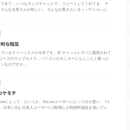
できて… いつもロングチャットで… リピートしてくれてる。 チ
そんな太客さんが欲しい。 そんなお客さんいるぅ～!? いらっし
便利な短足
ているライベックスの今井です。笑 チャットレディに愛用されて
シリーズのウェブカメラ… パソコンのモニターにちょこんと載っけ
なのですが ...
トカケモチ
iveにとって、というか、DxLiveユーザーにとって分が悪い。 1ド
は、日本に住む日本人ユーザーに3割増しの利用料負担を強いてい