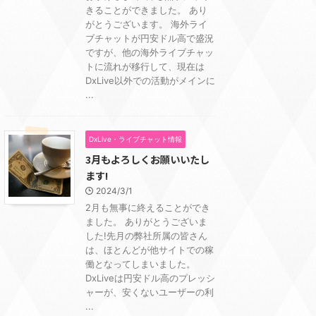
きることができました。 あり
がとうございます。 海外ライ
ブチャットが円安ドル高で盛況
ですが、他の海外ライブチャッ
トに流れが移行して、現在は
DxLive以外での活動がメインに
...
DxLive・ライブチャット情報
3月もよろしくお願いいたし
ます!
2024/3/1
2月も無事に終えることができ
ました。 ありがとうございま
した!先月の弊社所属の皆さん
は、ほとんどが他サイトでの稼
働となってしまいました。
DxLiveは円安ドル高のプレッシ
ャーが、安くないユーザーの利
...