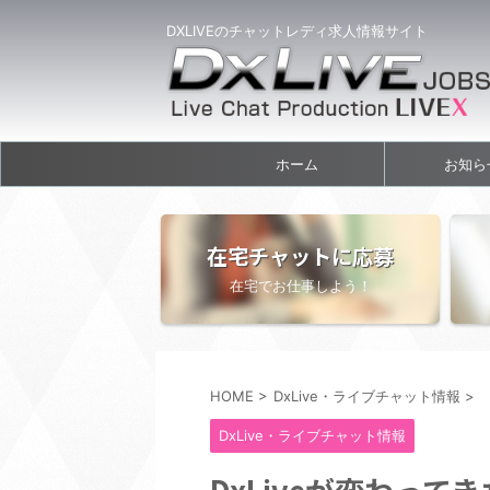
DXLIVEのチャットレディ求人情報サイト
ホーム
お知ら
在宅チャットに応募
在宅でお仕事しよう！
HOME
>
DxLive・ライブチャット情報
>
DxLive・ライブチャット情報