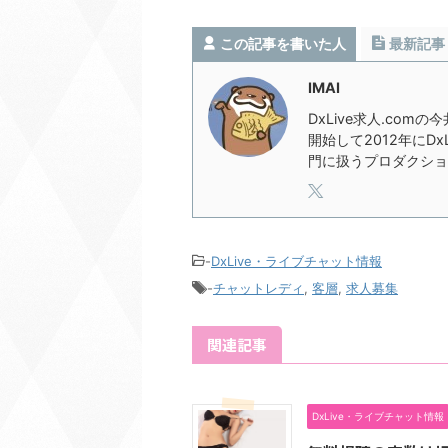
この記事を書いた人
最新記事
IMAI
DxLive求人.com
開始して2012年にD
門に扱うプロダクショ
-
DxLive・ライブチャット情報
-
チャットレディ
,
客層
,
求人募集
関連記事
DxLive・ライブチャット情報