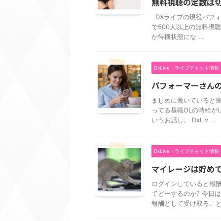
無料視聴の定数は
DXライブの現役パフォ
で500人以上の無料視
か待機状態にな ...
DxLive・ライブチャット情報
パフォーマーさん
まじめに働いていると
ってる昼職OLの時給が
いうお話し。 DxLiv ...
DxLive・ライブチャット情報
マイレージは貯めて
ログインしていると報酬
てどーするのか? 今日
報酬として受け取ることも