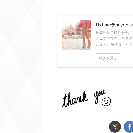
DxLiveチャッ
日本語圏で最も安全なDx
オニア的存在。 独自
います。 安全なサイト .
続きを見る