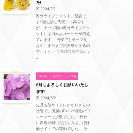
た!
2024/7/1
海外ライブチャット、堅調で
す! 歴史的な円安ドル高です
が、チップ制の海外ライブチャ
ットには日本人ユーザーが増え
ています。 円安でもチップ制
なら、まだまだ割安感があるの
でしょう。 従量課金制のDxLiv
...
DxLive・ライブチャット情報
6月もよろしくお願いいたし
ます!
2024/6/2
先月も他サイトにかかりきりの
状態で、所属のDxLive稼働パフ
ォーマーは少数でした。 弊社
に新規登録いただく方は、ほぼ
他サイトでの稼働でした。 そ